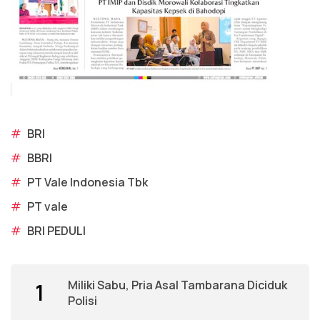
#
BRI
#
BBRI
#
PT Vale Indonesia Tbk
#
PT vale
#
BRI PEDULI
Miliki Sabu, Pria Asal Tambarana Diciduk
1
Polisi