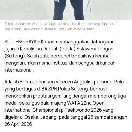
Briptu Johansen Vicenzo Angtolis usai berhasil memborong tiga medali
Kejuaraan Taekwondo di Jepang. Foto: Dok Polda Sulteng
SULTENG RAYA – Kabar membanggakan datang dari
jajaran Kepolisian Daerah (Polda) Sulawesi Tengah
(Sulteng). Salah satu personel terbaiknya kembali
mengharumkan nama institusi dan bangsa di kancah
internasional.
Adalah Briptu Johansen Vicenzo Angtolis, personel Polri
yang bertugas di BA SPN Polda Sulteng, berhasil
menorehkan prestasi gemilang dengan memborong tiga
medali sekaligus dalam ajang WATA 22nd Open
International Championship Taekwondo 2026 yang
digelar di Osaka, Jepang, pada tanggal 25 sampai dengan
26 April 2026.