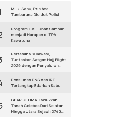
Miliki Sabu, Pria Asal
1
Tambarana Diciduk Polisi
Program TJSL Ubah Sampah
2
menjadi Harapan di TPA
Kawatuna
Pertamina Sulawesi,
3
Tuntaskan Satgas Hajj Flight
2026 dengan Penyaluran
Avtur Andal
Pensiunan PNS dan IRT
4
Tertangkap Edarkan Sabu
GEAR ULTIMA Taklukkan
5
Tanah Celebes Dari Selatan
Hingga Utara Sejauh 2740