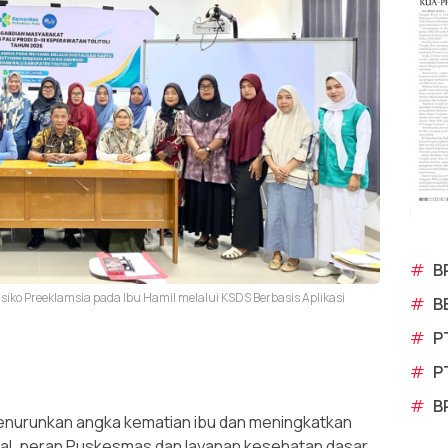
#
B
siko Preeklamsia pada Ibu Hamil melalui KSDS Berbasis Aplikasi
#
B
#
P
#
P
#
B
enurunkan angka kematian ibu dan meningkatkan
nal, peran Puskesmas dan layanan kesehatan dasar