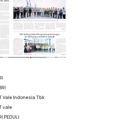
RI
BRI
T Vale Indonesia Tbk
T vale
RI PEDULI