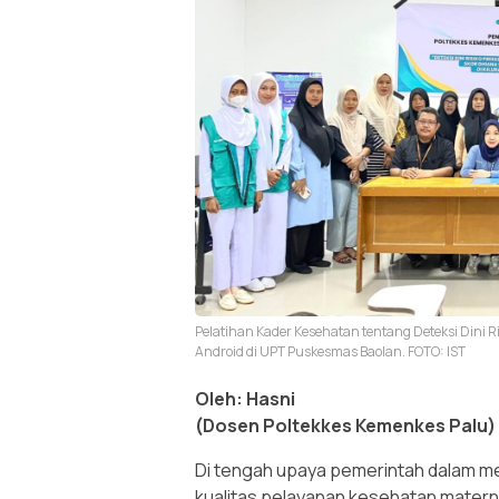
Pelatihan Kader Kesehatan tentang Deteksi Dini Ri
Android di UPT Puskesmas Baolan. FOTO: IST
Oleh: Hasni
(Dosen Poltekkes Kemenkes Palu)
Di tengah upaya pemerintah dalam m
kualitas pelayanan kesehatan mater