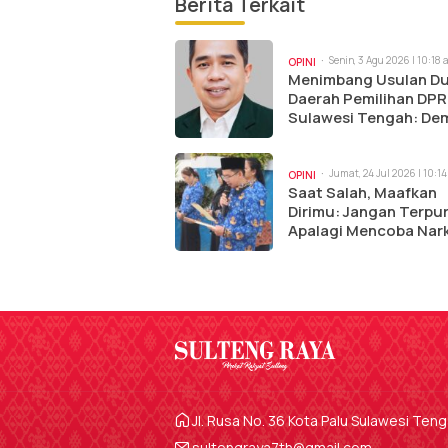
Berita Terkait
Senin, 3 Agu 2026 | 10:18
OPINI
Menimbang Usulan D
Daerah Pemilihan DPR
Sulawesi Tengah: De
Keadilan Representas
Menuju Pemilu 2029
Jumat, 24 Jul 2026 | 10:1
OPINI
Saat Salah, Maafkan
Dirimu: Jangan Terpu
Apalagi Mencoba Nar
Jl. Rusa No. 36 Kota Palu Sulawesi Ten
sultengraya7th@gmail.com