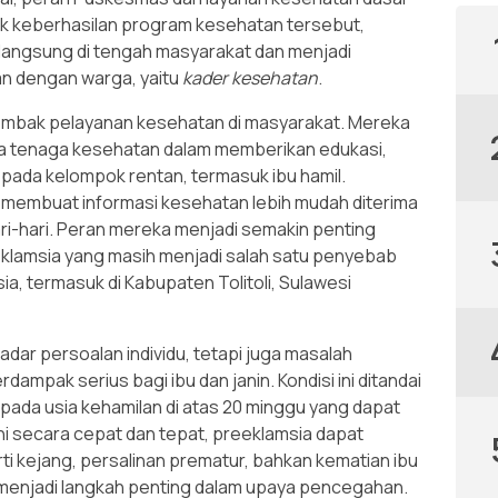
lik keberhasilan program kesehatan tersebut,
langsung di tengah masyarakat dan menjadi
n dengan warga, yaitu
kader kesehatan
.
mbak pelayanan kesehatan di masyarakat. Mereka
tra tenaga kesehatan dalam memberikan edukasi,
ada kelompok rentan, termasuk ibu hamil.
membuat informasi kesehatan lebih mudah diterima
ri-hari. Peran mereka menjadi semakin penting
klamsia yang masih menjadi salah satu penyebab
ia, termasuk di Kabupaten Tolitoli, Sulawesi
dar persoalan individu, tetapi juga masalah
mpak serius bagi ibu dan janin. Kondisi ini ditandai
ada usia kehamilan di atas 20 minggu yang dapat
gani secara cepat dan tepat, preeklamsia dapat
i kejang, persalinan prematur, bahkan kematian ibu
ni menjadi langkah penting dalam upaya pencegahan.