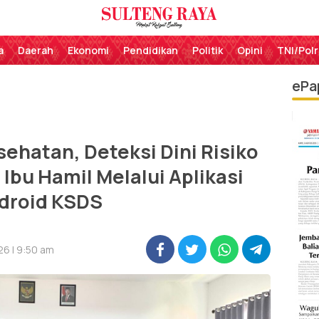
Perekat Rakyat Sulteng
Sulteng Raya
a
Daerah
Ekonomi
Pendidikan
Politik
Opini
TNI/Polr
ePa
ehatan, Deteksi Dini Risiko
Ibu Hamil Melalui Aplikasi
droid KSDS
26 | 9:50 am