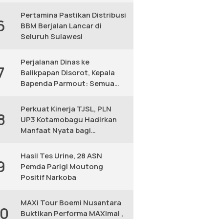
KM
Pertamina Pastikan Distribusi
6
BBM Berjalan Lancar di
Seluruh Sulawesi
Perjalanan Dinas ke
7
Balikpapan Disorot, Kepala
Bapenda Parmout: Semua
yang Ikut Adalah Pegawai
Perkuat Kinerja TJSL, PLN
8
UP3 Kotamobagu Hadirkan
Manfaat Nyata bagi
Masyarakat
Hasil Tes Urine, 28 ASN
9
Pemda Parigi Moutong
Positif Narkoba
MAXi Tour Boemi Nusantara
10
Buktikan Performa MAXimal ,