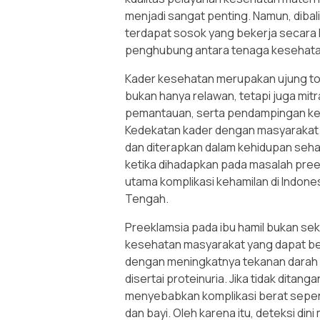
menjadi sangat penting. Namun, diba
terdapat sosok yang bekerja secara 
penghubung antara tenaga kesehata
Kader kesehatan merupakan ujung to
bukan hanya relawan, tetapi juga mi
pemantauan, serta pendampingan kep
Kedekatan kader dengan masyarakat 
dan diterapkan dalam kehidupan seha
ketika dihadapkan pada masalah pree
utama komplikasi kehamilan di Indones
Tengah.
Preeklamsia pada ibu hamil bukan seka
kesehatan masyarakat yang dapat berda
dengan meningkatnya tekanan darah p
disertai proteinuria. Jika tidak ditan
menyebabkan komplikasi berat sepert
dan bayi. Oleh karena itu, deteksi di