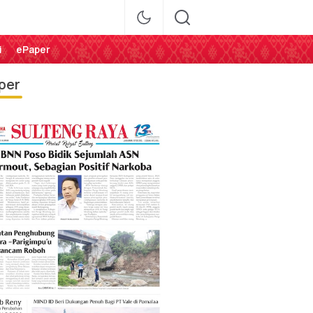
i
ePaper
per