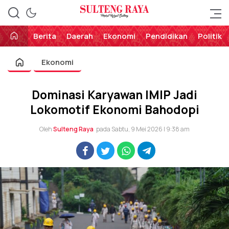
Perekat Rakyat Sulteng
Sulteng Raya
Berita
Daerah
Ekonomi
Pendidikan
Politik
Ekonomi
Dominasi Karyawan IMIP Jadi
Lokomotif Ekonomi Bahodopi
Oleh
Sulteng Raya
pada Sabtu, 9 Mei 2026 | 9:38 am