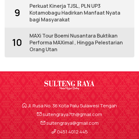
Perkuat Kinerja TJSL, PLN UP3
9
Kotamobagu Hadirkan Manfaat Nyata
bagi Masyarakat
MAXi Tour Boemi Nusantara Buktikan
10
Performa MAXimal , Hingga Pelestarian
Orang Utan
Jl. Rusa No. 36 Kota Palu Sulawesi Tengah
sultengraya7th@gmail.com
sultengraya@gmail.com
0451 4012 445