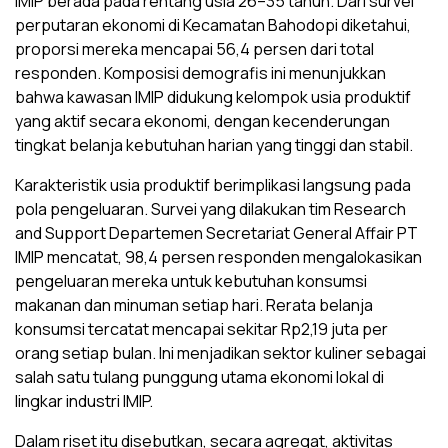
IMIP berada pada rentang usia 26–35 tahun. Dari survei
perputaran ekonomi di Kecamatan Bahodopi diketahui,
proporsi mereka mencapai 56,4 persen dari total
responden. Komposisi demografis ini menunjukkan
bahwa kawasan IMIP didukung kelompok usia produktif
yang aktif secara ekonomi, dengan kecenderungan
tingkat belanja kebutuhan harian yang tinggi dan stabil.
Karakteristik usia produktif berimplikasi langsung pada
pola pengeluaran. Survei yang dilakukan tim Research
and Support Departemen Secretariat General Affair PT
IMIP mencatat, 98,4 persen responden mengalokasikan
pengeluaran mereka untuk kebutuhan konsumsi
makanan dan minuman setiap hari. Rerata belanja
konsumsi tercatat mencapai sekitar Rp2,19 juta per
orang setiap bulan. Ini menjadikan sektor kuliner sebagai
salah satu tulang punggung utama ekonomi lokal di
lingkar industri IMIP.
Dalam riset itu disebutkan, secara agregat, aktivitas