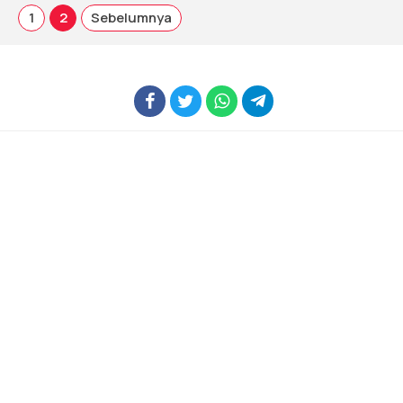
1
2
Sebelumnya