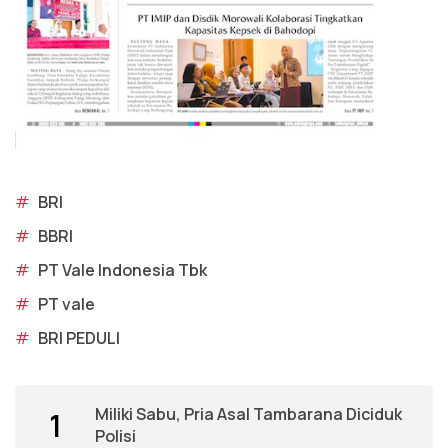
#
BRI
#
BBRI
#
PT Vale Indonesia Tbk
#
PT vale
#
BRI PEDULI
Miliki Sabu, Pria Asal Tambarana Diciduk
1
Polisi