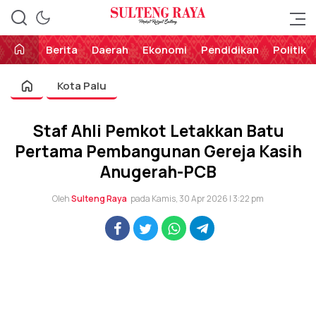
Perekat Rakyat Sulteng
Sulteng Raya
Berita
Daerah
Ekonomi
Pendidikan
Politik
Kota Palu
Staf Ahli Pemkot Letakkan Batu
Pertama Pembangunan Gereja Kasih
Anugerah-PCB
Oleh
Sulteng Raya
pada Kamis, 30 Apr 2026 | 3:22 pm