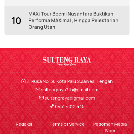
MAXi Tour Boemi Nusantara Buktikan
10
Performa MAXimal , Hingga Pelestarian
Orang Utan
Jl. Rusa No. 36 Kota Palu Sulawesi Tengah
sultengraya7th@gmail.com
sultengraya@gmail.com
0451 4012 445
Redaksi
Terms of Service
Pedoman Media
Siber