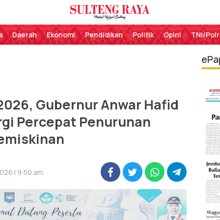
Perekat Rakyat Sulteng
Sulteng Raya
a
Daerah
Ekonomi
Pendidikan
Politik
Opini
TNI/Polr
ePa
026, Gubernur Anwar Hafid
rgi Percepat Penurunan
emiskinan
026 | 9:50 am