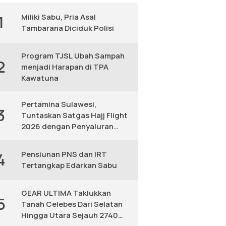
Miliki Sabu, Pria Asal
1
Tambarana Diciduk Polisi
Program TJSL Ubah Sampah
2
menjadi Harapan di TPA
Kawatuna
Pertamina Sulawesi,
3
Tuntaskan Satgas Hajj Flight
2026 dengan Penyaluran
Avtur Andal
Pensiunan PNS dan IRT
4
Tertangkap Edarkan Sabu
GEAR ULTIMA Taklukkan
5
Tanah Celebes Dari Selatan
Hingga Utara Sejauh 2740