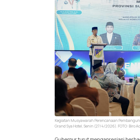
Kegiatan Musyawarah Perencanaan Pembangunan
Grand Sya Hotel, Senin (27/4/2026). FOTO: Biro 
Gubernur turut mengapresiasi berba