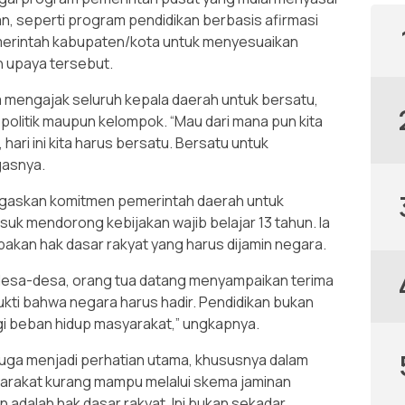
, seperti program pendidikan berbasis afirmasi
emerintah kabupaten/kota untuk menyesuaikan
n upaya tersebut.
 mengajak seluruh kepala daerah untuk bersatu,
politik maupun kelompok. “Mau dari mana pun kita
, hari ini kita harus bersatu. Bersatu untuk
gasnya.
egaskan komitmen pemerintah daerah untuk
uk mendorong kebijakan wajib belajar 13 tahun. Ia
kan hak dasar rakyat yang harus dijamin negara.
 desa-desa, orang tua datang menyampaikan terima
 bukti bahwa negara harus hadir. Pendidikan bukan
gi beban hidup masyarakat,” ungkapnya.
juga menjadi perhatian utama, khususnya dalam
arakat kurang mampu melalui skema jaminan
 adalah hak dasar rakyat. Ini bukan sekadar