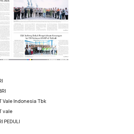
RI
BRI
T Vale Indonesia Tbk
T vale
RI PEDULI