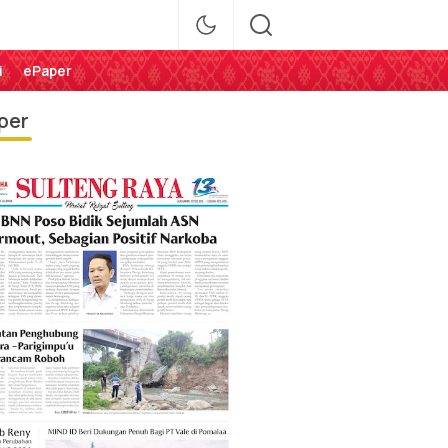
i
ePaper
per