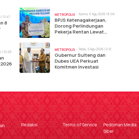
Kamis, 6 Agu 2026 | 8:06
METROPOLIS
 | 11:47
pm
BPJS Ketenagakerjaan,
an 8
Dorong Perlindungan
r
Pekerja Rentan Lewat
Jamsostek Award
Rabu, 5 Agu 2026 | 2:12
METROPOLIS
 | 10:29
pm
Gubernur Sulteng dan
an
Dubes UEA Perkuat
 2026
Komitmen Investasi
Redaksi
Terms of Service
Pedoman Media
gah
Siber