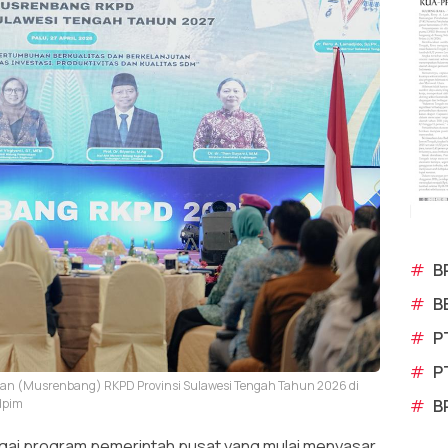
#
B
#
B
#
P
#
P
 (Musrenbang) RKPD Provinsi Sulawesi Tengah Tahun 2026 di
#
B
Adpim
gai program pemerintah pusat yang mulai menyasar