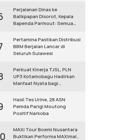
KM
Perjalanan Dinas ke
6
Balikpapan Disorot, Kepala
Bapenda Parmout: Semua
yang Ikut Adalah Pegawai
Pertamina Pastikan Distribusi
7
BBM Berjalan Lancar di
Seluruh Sulawesi
Perkuat Kinerja TJSL, PLN
8
UP3 Kotamobagu Hadirkan
Manfaat Nyata bagi
Masyarakat
Hasil Tes Urine, 28 ASN
9
Pemda Parigi Moutong
Positif Narkoba
MAXi Tour Boemi Nusantara
10
Buktikan Performa MAXimal ,