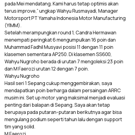
pada Mei mendatang. Kami harus tetap optimis akan
terus improve,” ungkap Wahyu Rusmayadi, Manager
Motorsport PT Yamaha Indonesia Motor Manufacturing
(YIMM).
Setelah merampungkan round 1, Candra Hermawan
menempati peringkat 6 mengumpulkan 16 poin dan
Muhammad Fadhil Musyavi posisi 11 dengan 11 poin
klasemen sementara AP250. Di klasemen SS600,
Wahyu Nugroho berada di urutan 7 mengoleksi 23 poin
dan M Faerozi urutan 12 dengan 7 poin.
Wahyu Nugroho
Hasil seri 1 Sepang cukup menggembirakan, saya
mendapatkan poin berharga dalam persaingan ARRC
musim ini. Set up motor yang maksimal menjadi evaluasi
penting dari balapan di Sepang. Saya akan tetap
berupaya pada putaran-putaran berikutnya agar bisa
mengulang podium seperti tahun lalu dengan support
tim yang solid.
M Faerozi