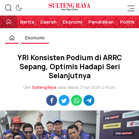
Perekat Rakyat Sulteng
Sulteng Raya
Berita
Daerah
Ekonomi
Pendidikan
Politik
Ekonomi
YRI Konsisten Podium di ARRC
Sepang, Optimis Hadapi Seri
Selanjutnya
Oleh
Sulteng Raya
pada Selasa, 21 Apr 2026 | 2:16 pm