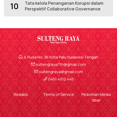
Tata kelola Penanganan Korupsi dalam
10
Perspektif Collaborative Governance
Jl. Rusa No. 36 Kota Palu Sulawesi Tengah
sultengraya7th@gmail.com
sultengraya@gmail.com
0451 4012 445
Redaksi
Terms of Service
Pedoman Media
Siber