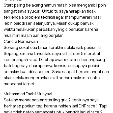
Start paling belakang namun masih bisa mengambil poin
sangat saya syukuri. Untuk itu saya harapkan tidak
terkendala problem teknikal agar mampu meraih hasil
lebih baik di seri selanjutnya. Masih cukup banyak
waktu melakukan perbaikan yang diperlukan karena
musim ini masih panjang berjalan.
Candra Hermawan
Senang sekali dua tahun terakhir selalu naik podium di
Sepang, dimana tahun lalu saya raih di seri 5 merebut
kemenangan race. Di tahap awal musim ini berlangsung
baik bagi saya, harapannya konsisten supaya posisi
semakin kuat di klasemen. Saya sangat bersemangat dan
akan selalu mengerahkan skill secara maksimal untuk
mencapai target.
Muhammad Fadhil Musyavi
Setelah mendapatkan starting grid 2, tentunya saya
berharap podium tapi karena insiden jadi DNF race 1. Tapi
saya tidak patah semangat untuk bangkit lagi di race 2