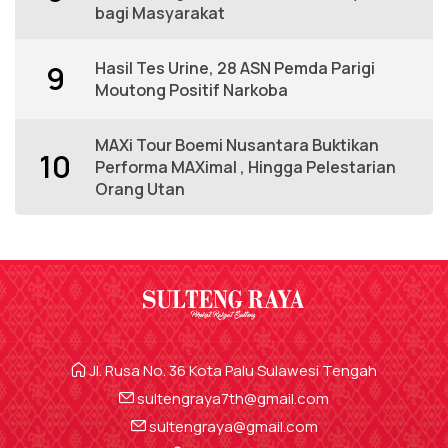
bagi Masyarakat
Hasil Tes Urine, 28 ASN Pemda Parigi
9
Moutong Positif Narkoba
MAXi Tour Boemi Nusantara Buktikan
10
Performa MAXimal , Hingga Pelestarian
Orang Utan
Jl. Rusa No. 36 Kota Palu Sulawesi Tengah
sultengraya7th@gmail.com
sultengraya@gmail.com