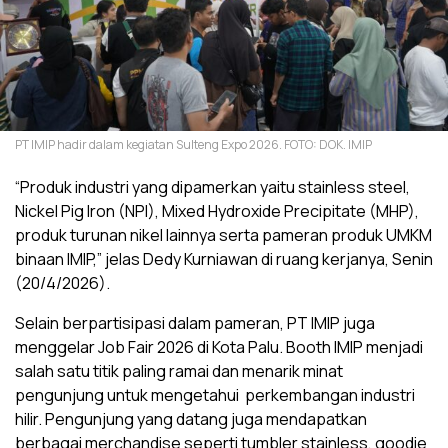
PT IMIP hadir dalam kegiatan Sulteng Expo 2026. FOTO: DOK. IMIP
“Produk industri yang dipamerkan yaitu stainless steel,
Nickel Pig Iron (NPI), Mixed Hydroxide Precipitate (MHP),
produk turunan nikel lainnya serta pameran produk UMKM
binaan IMIP,” jelas Dedy Kurniawan di ruang kerjanya, Senin
(20/4/2026).
Selain berpartisipasi dalam pameran, PT IMIP juga
menggelar Job Fair 2026 di Kota Palu. Booth IMIP menjadi
salah satu titik paling ramai dan menarik minat
pengunjung untuk mengetahui perkembangan industri
hilir. Pengunjung yang datang juga mendapatkan
berbagai merchandise seperti tumbler stainless, goodie