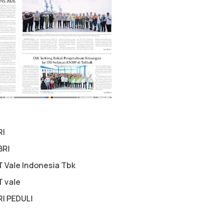
RI
BRI
T Vale Indonesia Tbk
T vale
RI PEDULI