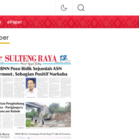
i
ePaper
per