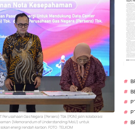
#
B
#
B
#
P
#
P
T Perusahaan Gas Negara (Persero) Tbk (PGN) jalin kolaborasi
#
B
pahaman (Memorandum of Understanding/MoU) untuk
asokan energi rendah karbon. FOTO : TELKOM