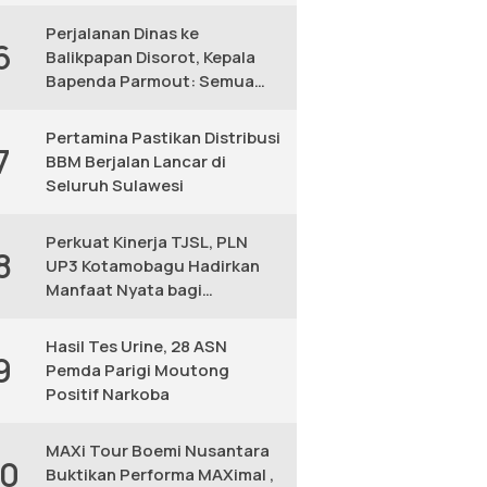
KM
Perjalanan Dinas ke
6
Balikpapan Disorot, Kepala
Bapenda Parmout: Semua
yang Ikut Adalah Pegawai
Pertamina Pastikan Distribusi
7
BBM Berjalan Lancar di
Seluruh Sulawesi
Perkuat Kinerja TJSL, PLN
8
UP3 Kotamobagu Hadirkan
Manfaat Nyata bagi
Masyarakat
Hasil Tes Urine, 28 ASN
9
Pemda Parigi Moutong
Positif Narkoba
MAXi Tour Boemi Nusantara
10
Buktikan Performa MAXimal ,