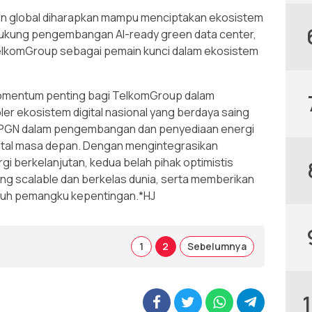
dan global diharapkan mampu menciptakan ekosistem
ukung pengembangan AI-ready green data center,
elkomGroup sebagai pemain kunci dalam ekosistem
omentum penting bagi TelkomGroup dalam
r ekosistem digital nasional yang berdaya saing
i PGN dalam pengembangan dan penyediaan energi
igital masa depan. Dengan mengintegrasikan
rgi berkelanjutan, kedua belah pihak optimistis
ang scalable dan berkelas dunia, serta memberikan
uruh pemangku kepentingan.*HJ
1
2
Sebelumnya