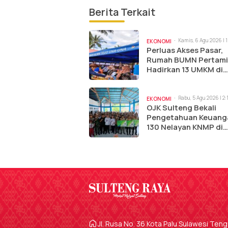
Berita Terkait
Kamis, 6 Agu 2026 | 
EKONOMI
Perluas Akses Pasar,
Rumah BUMN Pertam
Hadirkan 13 UMKM di
Jambore Sulteng
Rabu, 5 Agu 2026 | 2
EKONOMI
OJK Sulteng Bekali
Pengetahuan Keuang
130 Nelayan KNMP di
Tolitoli
Jl. Rusa No. 36 Kota Palu Sulawesi Ten