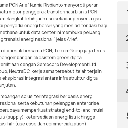
ama PGN Arief Kurnia Risdianto menyoroti peran
satu motor penggerak transformasi bisnis PGN
 melangkah lebih jauh dari sekadar penyedia gas
ai penyedia energi bersih yang menjadi fondasi bagi
biomethane untuk data center ini membuka peluang
transisi energi nasional,” jelas Arief.
a domestik bersama PGN, TelkomGroup juga terus
 pengembangan ekosistem green digital
ui kemitraan dengan Sembcorp Development Ltd.
oup, NeutraDC, kerja sama tersebut telah terjalin
ksplorasi integrasi antara infrastruktur digital,
anjutan.
embangan solusi terintegrasi berbasis energi
asional serta kebutuhan pelanggan enterprise.
 berupaya memperkuat strategi end-to-end, mulai
hulu (supply), ketersediaan energi listrik hingga
isi hilir (use case dan commercialization).