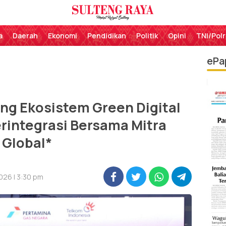
Perekat Rakyat Sulteng
Sulteng Raya
a
Daerah
Ekonomi
Pendidikan
Politik
Opini
TNI/Polr
ePa
g Ekosistem Green Digital
erintegrasi Bersama Mitra
Global*
026 | 3:30 pm