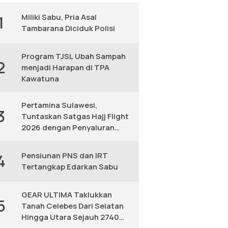
Miliki Sabu, Pria Asal
1
Tambarana Diciduk Polisi
Program TJSL Ubah Sampah
2
menjadi Harapan di TPA
Kawatuna
Pertamina Sulawesi,
3
Tuntaskan Satgas Hajj Flight
2026 dengan Penyaluran
Avtur Andal
Pensiunan PNS dan IRT
4
Tertangkap Edarkan Sabu
GEAR ULTIMA Taklukkan
5
Tanah Celebes Dari Selatan
Hingga Utara Sejauh 2740