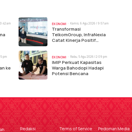
10:42 am
Kamis, 6 Agu 2026 | 9:57 am
EKONOMI
Transformasi
ina
TelkomGroup, InfraNexia
Catat Kinerja Positif
Perkuat Infrastruktur
Digital Nasional
:15 pm
Rabu, 5 Agu 2026 | 2:09 pm
EKONOMI
IMIP Perkuat Kapasitas
an ke
Warga Bahodopi Hadapi
Potensi Bencana
Redaksi
Terms of Service
Pedoman Media
gah