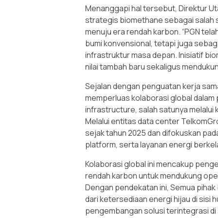
Menanggapi hal tersebut, Direktur Ut
strategis biomethane sebagai salah 
menuju era rendah karbon. “PGN telah
bumi konvensional, tetapi juga sebag
infrastruktur masa depan. Inisiatif 
nilai tambah baru sekaligus mendukung 
Sejalan dengan penguatan kerja sam
memperluas kolaborasi global dalam
infrastructure, salah satunya melal
Melalui entitas data center TelkomGr
sejak tahun 2025 dan difokuskan pada e
platform, serta layanan energi berkel
Kolaborasi global ini mencakup peng
rendah karbon untuk mendukung oper
Dengan pendekatan ini, Semua pihak
dari ketersediaan energi hijau di sisi 
pengembangan solusi terintegrasi di s