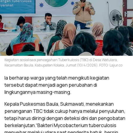
Kegiatan sosialisasi pencegahan Tuberkulosis (TBC) di Desa Watulara,
Kecamatan Baula, Kabupaten Kolaka, Jumat (10/4/2026). FOTO: Lajur.co
Ia berharap warga yang telah mengikuti kegiatan
tersebut dapat menjadi agen perubahan di
lingkungannya masing-masing.
Kepala Puskesmas Baula, Sukmawati, menekankan
penanganan TBC tidak cukup hanya melalui penyuluhan,
tetapi harus diiringi dengan deteksi dini dan pengobatan
berkelanjutan.“Bakteri Mycobacterium tuberculosis
menyebar melalui udara saat penderita batuk, bersin,