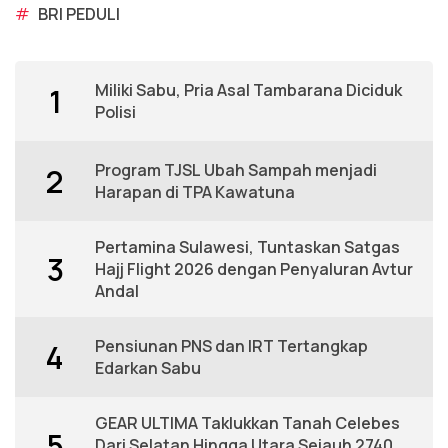
#
BRI PEDULI
Miliki Sabu, Pria Asal Tambarana Diciduk
1
Polisi
Program TJSL Ubah Sampah menjadi
2
Harapan di TPA Kawatuna
Pertamina Sulawesi, Tuntaskan Satgas
3
Hajj Flight 2026 dengan Penyaluran Avtur
Andal
Pensiunan PNS dan IRT Tertangkap
4
Edarkan Sabu
GEAR ULTIMA Taklukkan Tanah Celebes
5
Dari Selatan Hingga Utara Sejauh 2740