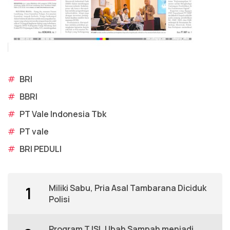
#
BRI
#
BBRI
#
PT Vale Indonesia Tbk
#
PT vale
#
BRI PEDULI
Miliki Sabu, Pria Asal Tambarana Diciduk
1
Polisi
Program TJSL Ubah Sampah menjadi