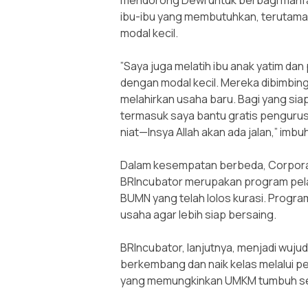
mendorong Dewi untuk berbagi manfa
ibu-ibu yang membutuhkan, terutama 
modal kecil.
‎”Saya juga melatih ibu anak yatim dan 
dengan modal kecil. Mereka dibimbin
melahirkan usaha baru. Bagi yang sia
termasuk saya bantu gratis pengurusa
niat—Insya Allah akan ada jalan,” imbu
‎Dalam kesempatan berbeda, Corpor
BRIncubator merupakan program pel
BUMN yang telah lolos kurasi. Progra
usaha agar lebih siap bersaing.
‎BRIncubator, lanjutnya, menjadi wu
berkembang dan naik kelas melalui p
yang memungkinkan UMKM tumbuh se