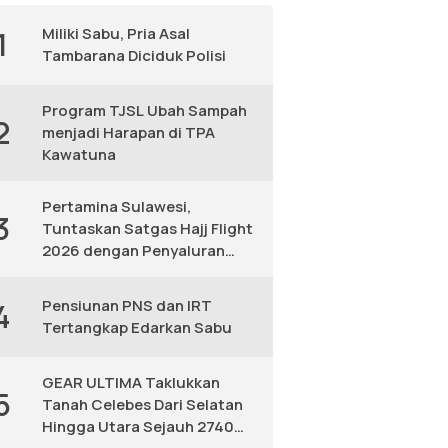
Miliki Sabu, Pria Asal
1
Tambarana Diciduk Polisi
Program TJSL Ubah Sampah
2
menjadi Harapan di TPA
Kawatuna
Pertamina Sulawesi,
3
Tuntaskan Satgas Hajj Flight
2026 dengan Penyaluran
Avtur Andal
Pensiunan PNS dan IRT
4
Tertangkap Edarkan Sabu
GEAR ULTIMA Taklukkan
5
Tanah Celebes Dari Selatan
Hingga Utara Sejauh 2740