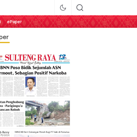
i
ePaper
per