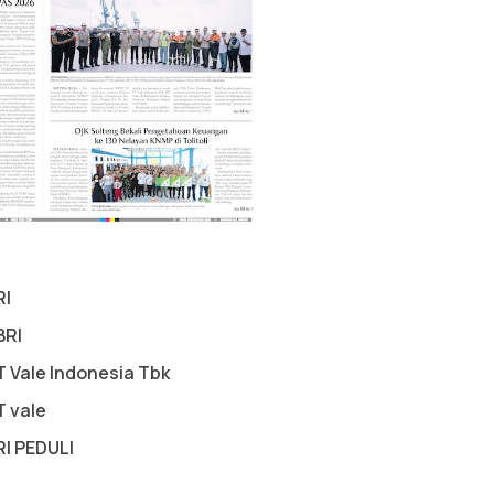
RI
BRI
T Vale Indonesia Tbk
T vale
RI PEDULI