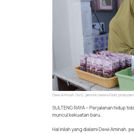
Dewi Aminah (kiri), pemilik Iswara Food, produ
SULTENG RAYA – Perjalanan hidup tidak 
muncul kekuatan baru.
‎Hal inilah yang dialami Dewi Aminah, 