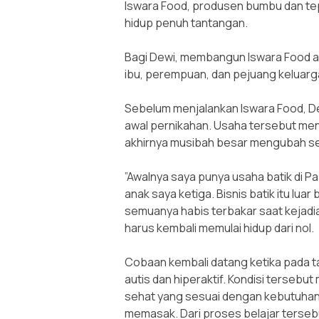
Iswara Food, produsen bumbu dan tep
hidup penuh tantangan.
‎Bagi Dewi, membangun Iswara Food 
ibu, perempuan, dan pejuang keluarg
‎Sebelum menjalankan Iswara Food, De
awal pernikahan. Usaha tersebut me
akhirnya musibah besar mengubah s
‎”Awalnya saya punya usaha batik di P
anak saya ketiga. Bisnis batik itu lu
semuanya habis terbakar saat kejadia
harus kembali memulai hidup dari nol.
‎Cobaan kembali datang ketika pada t
autis dan hiperaktif. Kondisi terseb
sehat yang sesuai dengan kebutuhan 
memasak. Dari proses belajar terseb