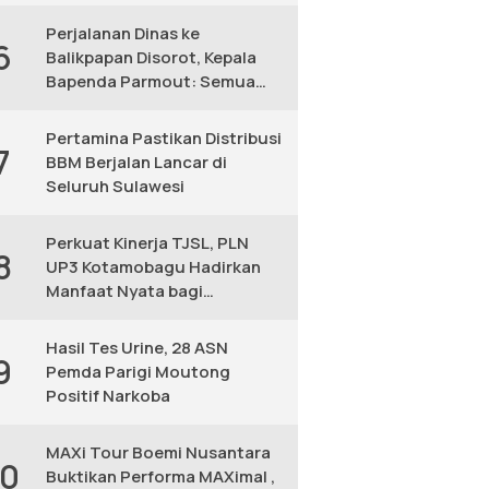
KM
Perjalanan Dinas ke
6
Balikpapan Disorot, Kepala
Bapenda Parmout: Semua
yang Ikut Adalah Pegawai
Pertamina Pastikan Distribusi
7
BBM Berjalan Lancar di
Seluruh Sulawesi
Perkuat Kinerja TJSL, PLN
8
UP3 Kotamobagu Hadirkan
Manfaat Nyata bagi
Masyarakat
Hasil Tes Urine, 28 ASN
9
Pemda Parigi Moutong
Positif Narkoba
MAXi Tour Boemi Nusantara
10
Buktikan Performa MAXimal ,