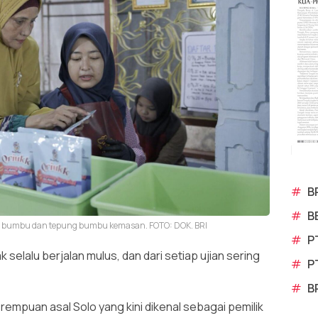
#
B
#
B
sen bumbu dan tepung bumbu kemasan. FOTO: DOK. BRI
#
P
selalu berjalan mulus, dan dari setiap ujian sering
#
P
#
B
perempuan asal Solo yang kini dikenal sebagai pemilik