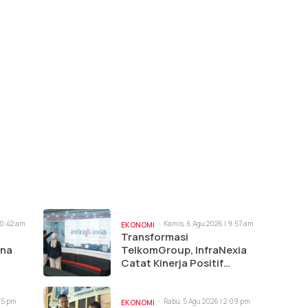
10:42 am
Kamis, 6 Agu 2026 | 9:57 am
EKONOMI
Transformasi
ina
TelkomGroup, InfraNexia
Catat Kinerja Positif
Perkuat Infrastruktur
Digital Nasional
:15 pm
Rabu, 5 Agu 2026 | 2:09 pm
EKONOMI