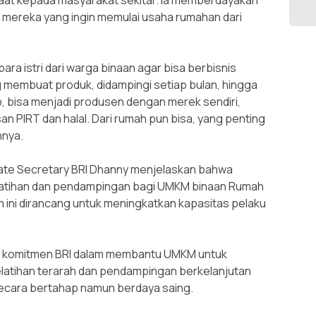
at kepada masyarakat sekitar. Ia memberdayakan
mereka yang ingin memulai usaha rumahan dari
para istri dari warga binaan agar bisa berbisnis
g membuat produk, didampingi setiap bulan, hingga
p, bisa menjadi produsen dengan merek sendiri,
n PIRT dan halal. Dari rumah pun bisa, yang penting
hnya.
ate Secretary BRI Dhanny menjelaskan bahwa
atihan dan pendampingan bagi UMKM binaan Rumah
m ini dirancang untuk meningkatkan kapasitas pelaku
jud komitmen BRI dalam membantu UMKM untuk
elatihan terarah dan pendampingan berkelanjutan
cara bertahap namun berdaya saing.