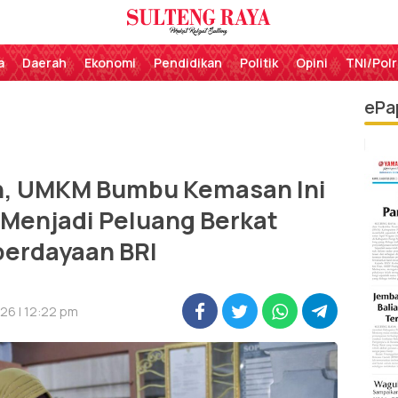
Perekat Rakyat Sulteng
Sulteng Raya
a
Daerah
Ekonomi
Pendidikan
Politik
Opini
TNI/Polr
ePa
ah, UMKM Bumbu Kemasan Ini
 Menjadi Peluang Berkat
erdayaan BRI
26 | 12:22 pm