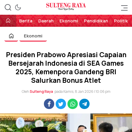
Perekat Rakyat Sulteng
Sulteng Raya
Berita
Daerah
Ekonomi
Pendidikan
Politik
Ekonomi
Presiden Prabowo Apresiasi Capaian
Bersejarah Indonesia di SEA Games
2025, Kemenpora Gandeng BRI
Salurkan Bonus Atlet
Oleh
Sulteng Raya
pada Kamis, 8 Jan 2026 | 10:06 pm