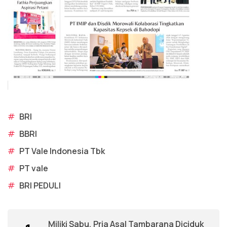
#
BRI
#
BBRI
#
PT Vale Indonesia Tbk
#
PT vale
#
BRI PEDULI
Miliki Sabu, Pria Asal Tambarana Diciduk