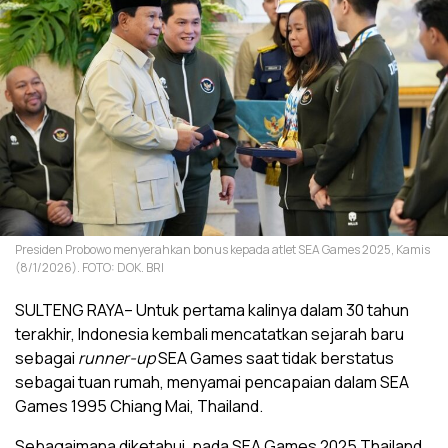
Presiden Probowo menyerahkan bonus kepada atlet SEA Games 2025, Kamis
(8/1/2026). FOTO: DOK. BRI
SULTENG RAYA– Untuk pertama kalinya dalam 30 tahun
terakhir, Indonesia kembali mencatatkan sejarah baru
sebagai
runner-up
SEA Games saat tidak berstatus
sebagai tuan rumah, menyamai pencapaian dalam SEA
Games 1995 Chiang Mai, Thailand.
Sebagaimana diketahui, pada SEA Games 2025 Thailand