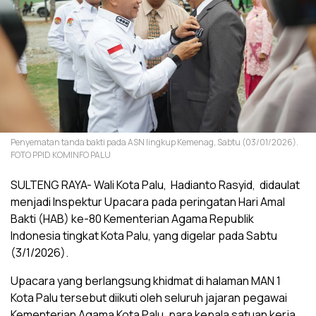
Penyematan tanda bakti pada ASN lingkup Kemenag, Sabtu (03/01/2026).
FOTO PPID KOMINFO PALU
SULTENG RAYA- Wali Kota Palu, Hadianto Rasyid, didaulat
menjadi Inspektur Upacara pada peringatan Hari Amal
Bakti (HAB) ke-80 Kementerian Agama Republik
Indonesia tingkat Kota Palu, yang digelar pada Sabtu
(3/1/2026).
Upacara yang berlangsung khidmat di halaman MAN 1
Kota Palu tersebut diikuti oleh seluruh jajaran pegawai
Kementerian Agama Kota Palu, para kepala satuan kerja,