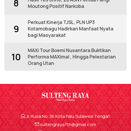
8
Moutong Positif Narkoba
Perkuat Kinerja TJSL, PLN UP3
9
Kotamobagu Hadirkan Manfaat Nyata
bagi Masyarakat
MAXi Tour Boemi Nusantara Buktikan
10
Performa MAXimal , Hingga Pelestarian
Orang Utan
Jl. Rusa No. 36 Kota Palu Sulawesi Tengah
sultengraya7th@gmail.com