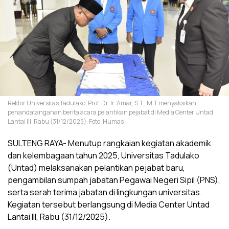
Rektor Universitas Tadulako, Prof. Dr. Ir. Amar, S.T., M.T menyaksikan
penandatanganan berita acara pelantikan pejabat di Media Center Untad
Lantai III, Rabu (31/12/2025). Foto: Humas
SULTENG RAYA- Menutup rangkaian kegiatan akademik
dan kelembagaan tahun 2025, Universitas Tadulako
(Untad) melaksanakan pelantikan pejabat baru,
pengambilan sumpah jabatan Pegawai Negeri Sipil (PNS),
serta serah terima jabatan di lingkungan universitas.
Kegiatan tersebut berlangsung di Media Center Untad
Lantai III, Rabu (31/12/2025).