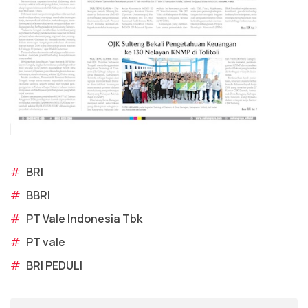
#
BRI
#
BBRI
#
PT Vale Indonesia Tbk
#
PT vale
#
BRI PEDULI