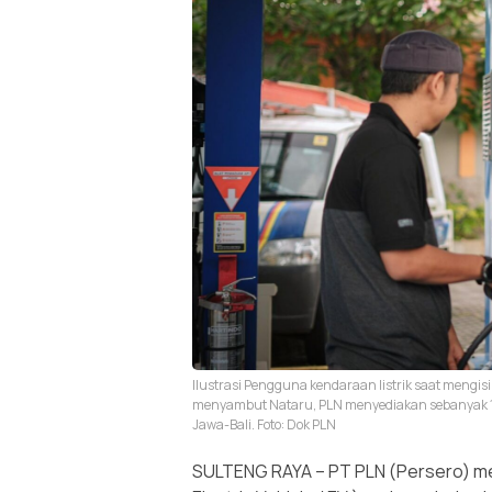
Ilustrasi Pengguna kendaraan listrik saat mengi
menyambut Nataru, PLN menyediakan sebanyak 1.
Jawa-Bali. Foto: Dok PLN
SULTENG RAYA – PT PLN (Persero) menc