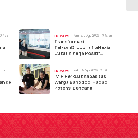
10:42 am
Kamis, 6 Agu 2026 | 9:57 am
EKONOMI
Transformasi
ina
TelkomGroup, InfraNexia
Catat Kinerja Positif
Perkuat Infrastruktur
Digital Nasional
:15 pm
Rabu, 5 Agu 2026 | 2:09 pm
EKONOMI
IMIP Perkuat Kapasitas
an ke
Warga Bahodopi Hadapi
Potensi Bencana