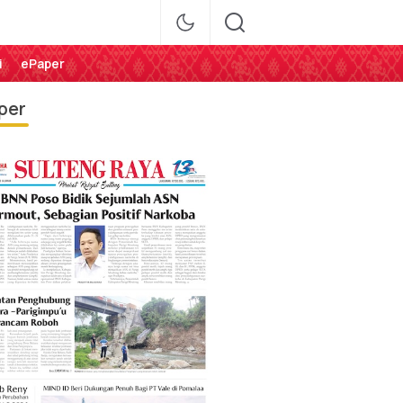
i
ePaper
per