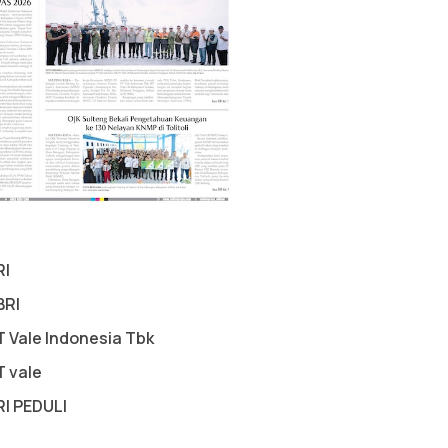
RI
BRI
T Vale Indonesia Tbk
T vale
RI PEDULI