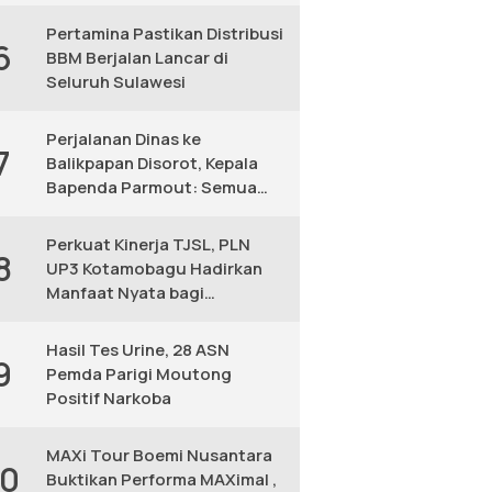
KM
Pertamina Pastikan Distribusi
6
BBM Berjalan Lancar di
Seluruh Sulawesi
Perjalanan Dinas ke
7
Balikpapan Disorot, Kepala
Bapenda Parmout: Semua
yang Ikut Adalah Pegawai
Perkuat Kinerja TJSL, PLN
8
UP3 Kotamobagu Hadirkan
Manfaat Nyata bagi
Masyarakat
Hasil Tes Urine, 28 ASN
9
Pemda Parigi Moutong
Positif Narkoba
MAXi Tour Boemi Nusantara
10
Buktikan Performa MAXimal ,