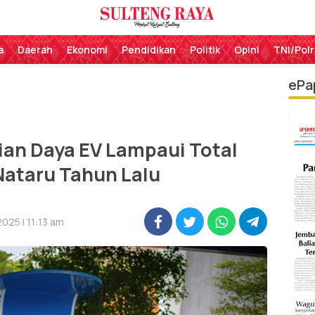
Perekat Rakyat Sulteng
Sulteng Raya
a
Daerah
Ekonomi
Pendidikan
Politik
Opini
TNI/Polr
ePa
ian Daya EV Lampaui Total
Nataru Tahun Lalu
025 | 11:13 am