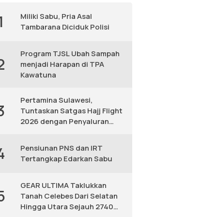
Miliki Sabu, Pria Asal
1
Tambarana Diciduk Polisi
Program TJSL Ubah Sampah
2
menjadi Harapan di TPA
Kawatuna
Pertamina Sulawesi,
3
Tuntaskan Satgas Hajj Flight
2026 dengan Penyaluran
Avtur Andal
Pensiunan PNS dan IRT
4
Tertangkap Edarkan Sabu
GEAR ULTIMA Taklukkan
5
Tanah Celebes Dari Selatan
Hingga Utara Sejauh 2740