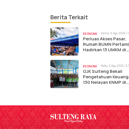
Berita Terkait
Kamis, 6 Agu 2026 | 
EKONOMI
Perluas Akses Pasar,
Rumah BUMN Pertam
Hadirkan 13 UMKM di
Jambore Sulteng
Rabu, 5 Agu 2026 | 2
EKONOMI
OJK Sulteng Bekali
Pengetahuan Keuang
130 Nelayan KNMP di
Tolitoli