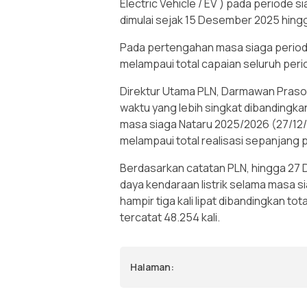
Electric Vehicle / EV ) pada periode 
dimulai sejak 15 Desember 2025 hingg
Pada pertengahan masa siaga periode 
melampaui total capaian seluruh peri
Direktur Utama PLN, Darmawan Prasod
waktu yang lebih singkat dibandingka
masa siaga Nataru 2025/2026 (27/12/2
melampaui total realisasi sepanjang p
Berdasarkan catatan PLN, hingga 27 
daya kendaraan listrik selama masa s
hampir tiga kali lipat dibandingkan t
tercatat 48.254 kali.
Halaman: