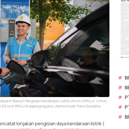
#
B
#
B
#
P
si daya di Stasiun Pengisian Kendaraan Listrik Umum (SPKLU). Untuk
515 unit SPKLU di sepanjang jalur utama mudik Trans Sumatra-
#
P
#
B
atat lonjakan pengisian daya kendaraan listrik (