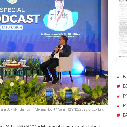
#
B
#
B
#
P
#
P
m BERANI, dari Janji Menjadi Bukti", Senin (29/12/2025). Foto: Biro
#
B
red: SULTENG RAYA – Memasuki hampir satu tahun