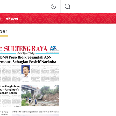
i
ePaper
per