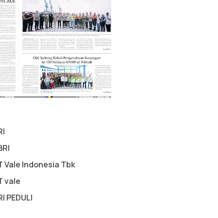
RI
BRI
T Vale Indonesia Tbk
T vale
RI PEDULI