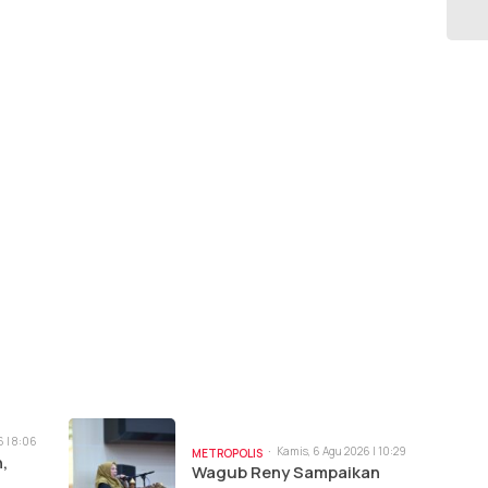
6 | 8:06
Kamis, 6 Agu 2026 | 10:29
METROPOLIS
,
am
Wagub Reny Sampaikan