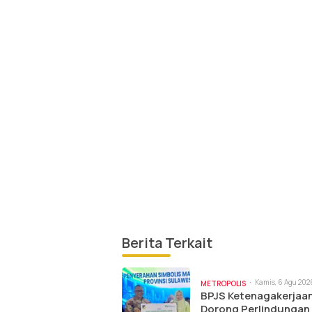
Berita Terkait
Kamis, 6 Agu 202
METROPOLIS
pm
BPJS Ketenagakerjaan
Dorong Perlindungan