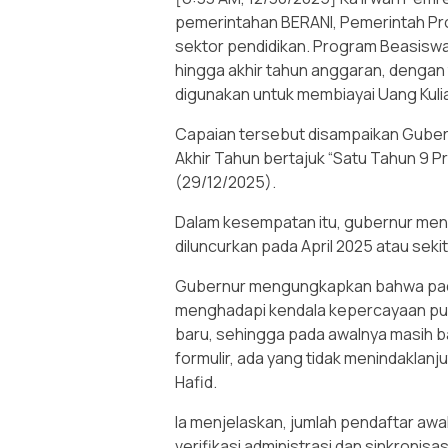
pemerintahan BERANI, Pemerintah Pro
sektor pendidikan. Program Beasisw
hingga akhir tahun anggaran, dengan t
digunakan untuk membiayai Uang Kuli
Capaian tersebut disampaikan Guber
Akhir Tahun bertajuk “Satu Tahun 9 Pro
(29/12/2025).
Dalam kesempatan itu, gubernur men
diluncurkan pada April 2025 atau sekita
Gubernur mengungkapkan bahwa pada
menghadapi kendala kepercayaan pub
baru, sehingga pada awalnya masih b
formulir, ada yang tidak menindaklanjuti
Hafid.
Ia menjelaskan, jumlah pendaftar awa
verifikasi administrasi dan sinkronis