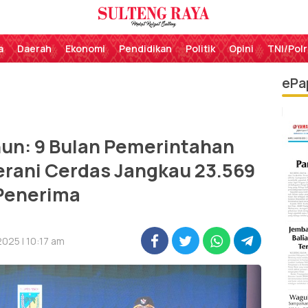
Perekat Rakyat Sulteng
Sulteng Raya
a
Daerah
Ekonomi
Pendidikan
Politik
Opini
TNI/Polr
ePa
hun: 9 Bulan Pemerintahan
erani Cerdas Jangkau 23.569
Penerima
025 | 10:17 am