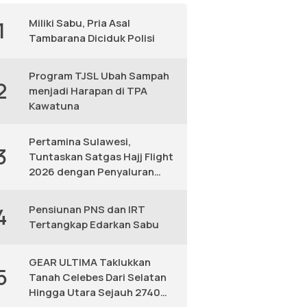
Miliki Sabu, Pria Asal
1
Tambarana Diciduk Polisi
Program TJSL Ubah Sampah
2
menjadi Harapan di TPA
Kawatuna
Pertamina Sulawesi,
3
Tuntaskan Satgas Hajj Flight
2026 dengan Penyaluran
Avtur Andal
Pensiunan PNS dan IRT
4
Tertangkap Edarkan Sabu
GEAR ULTIMA Taklukkan
5
Tanah Celebes Dari Selatan
Hingga Utara Sejauh 2740