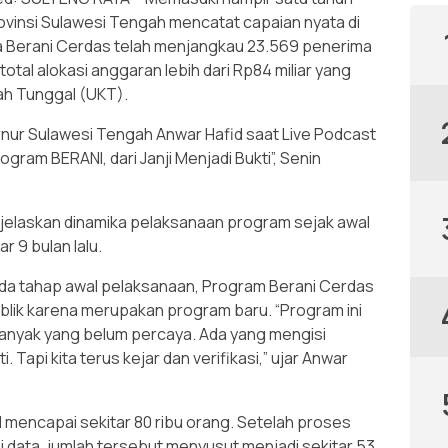
vinsi Sulawesi Tengah mencatat capaian nyata di
a Berani Cerdas telah menjangkau 23.569 penerima
otal alokasi anggaran lebih dari Rp84 miliar yang
ah Tunggal (UKT).
nur Sulawesi Tengah Anwar Hafid saat Live Podcast
gram BERANI, dari Janji Menjadi Bukti”, Senin
jelaskan dinamika pelaksanaan program sejak awal
r 9 bulan lalu.
 tahap awal pelaksanaan, Program Berani Cerdas
lik karena merupakan program baru. “Program ini
anyak yang belum percaya. Ada yang mengisi
. Tapi kita terus kejar dan verifikasi,” ujar Anwar
l mencapai sekitar 80 ribu orang. Setelah proses
asi data, jumlah tersebut menyusut menjadi sekitar 53