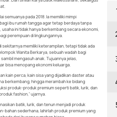
at.
lai semuanya pada 2018. Ia memiliki mimpi
bagi ibu rumah tangga agar tetap berdaya tanpa
, usaha ini tidak hanya berkembang secara ekonomi,
 bagi perempuan di lingkungannya.
ekitarnya memiliki keterampilan, tetapi tidak ada
Kelompok Wanita Berkarya, sebuah wadah bagi
 sambil mengasuh anak. Tujuannya jelas,
ar bisa menopang ekonomi keluarga.
 kain perca, kain sisa yang dijadikan daster atau
aha berkembang, hingga merambah ke bidang
ksi produk-produk premium seperti batik, lurik, dan
roduk fashion,” ujarnya.
asikan batik, lurik, dan tenun menjadi produk
ahan-bahan sederhana, lahirlah produk premium yang
i, berbeda dari busana rumahan biasa.