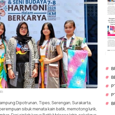
#
B
#
B
#
P
BRI
#
P
 kampung Dipotrunan, Tipes, Serengan, Surakarta,
#
B
 perempuan sibuk menata kain batik, memotong lurik,
ar. Dari sinilah karya Batik Malessa lahir, sekaligus