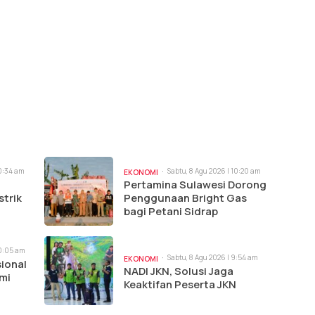
10:34 am
Sabtu, 8 Agu 2026 | 10:20 am
EKONOMI
Pertamina Sulawesi Dorong
strik
Penggunaan Bright Gas
bagi Petani Sidrap
10:05 am
Sabtu, 8 Agu 2026 | 9:54 am
EKONOMI
ional
NADI JKN, Solusi Jaga
mi
Keaktifan Peserta JKN