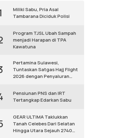
Miliki Sabu, Pria Asal
1
Tambarana Diciduk Polisi
Program TJSL Ubah Sampah
2
menjadi Harapan di TPA
Kawatuna
Pertamina Sulawesi,
3
Tuntaskan Satgas Hajj Flight
2026 dengan Penyaluran
Avtur Andal
Pensiunan PNS dan IRT
4
Tertangkap Edarkan Sabu
GEAR ULTIMA Taklukkan
5
Tanah Celebes Dari Selatan
Hingga Utara Sejauh 2740
KM