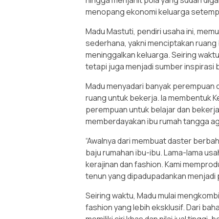
menopang ekonomi keluarga setemp
Madu Mastuti, pendiri usaha ini, memu
sederhana, yakni menciptakan ruang 
meninggalkan keluarga. Seiring waktu
tetapi juga menjadi sumber inspirasi
Madu menyadari banyak perempuan di s
ruang untuk bekerja. Ia membentuk 
perempuan untuk belajar dan bekerja
memberdayakan ibu rumah tangga ag
“Awalnya dari membuat daster berbahan
baju rumahan ibu-ibu. Lama-lama us
kerajinan dan fashion. Kami memprodu
tenun yang dipadupadankan menjadi p
Seiring waktu, Madu mulai mengkombin
fashion yang lebih eksklusif. Dari b
memiliki ciri khas dan nilai jual tingg