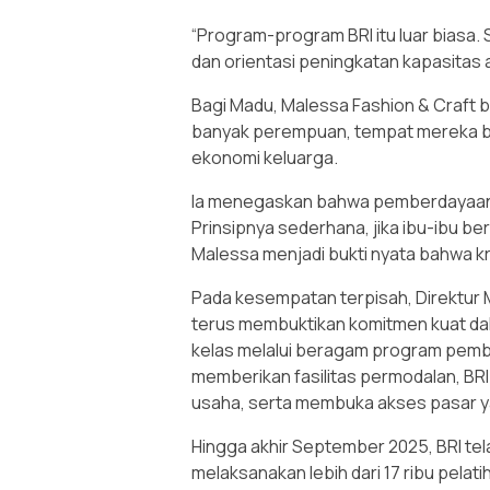
“Program-program BRI itu luar biasa
dan orientasi peningkatan kapasitas 
Bagi Madu, Malessa Fashion & Craft b
banyak perempuan, tempat mereka be
ekonomi keluarga.
Ia menegaskan bahwa pemberdayaan pe
Prinsipnya sederhana, jika ibu-ibu be
Malessa menjadi bukti nyata bahwa k
Pada kesempatan terpisah, Direktur
terus membuktikan komitmen kuat d
kelas melalui beragam program pemb
memberikan fasilitas permodalan, B
usaha, serta membuka akses pasar y
Hingga akhir September 2025, BRI te
melaksanakan lebih dari 17 ribu pelati