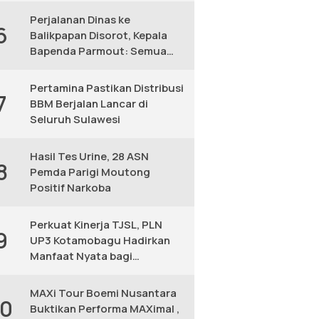
Perjalanan Dinas ke
6
Balikpapan Disorot, Kepala
Bapenda Parmout: Semua
yang Ikut Adalah Pegawai
Pertamina Pastikan Distribusi
7
BBM Berjalan Lancar di
Seluruh Sulawesi
Hasil Tes Urine, 28 ASN
8
Pemda Parigi Moutong
Positif Narkoba
Perkuat Kinerja TJSL, PLN
9
UP3 Kotamobagu Hadirkan
Manfaat Nyata bagi
Masyarakat
MAXi Tour Boemi Nusantara
10
Buktikan Performa MAXimal ,