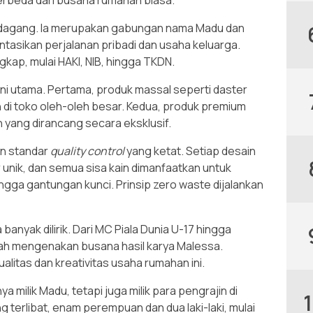
 dagang. Ia merupakan gabungan nama Madu dan
tasikan perjalanan pribadi dan usaha keluarga.
kap, mulai HAKI, NIB, hingga TKDN.
ini utama. Pertama, produk massal seperti daster
di toko oleh-oleh besar. Kedua, produk premium
un yang dirancang secara eksklusif.
n standar
quality control
yang ketat. Setiap desain
 unik, dan semua sisa kain dimanfaatkan untuk
ingga gantungan kunci. Prinsip zero waste dijalankan
anyak dilirik. Dari MC Piala Dunia U-17 hingga
ah mengenakan busana hasil karya Malessa.
litas dan kreativitas usaha rumahan ini.
a milik Madu, tetapi juga milik para pengrajin di
g terlibat, enam perempuan dan dua laki-laki, mulai