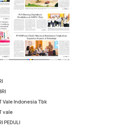
RI
BRI
T Vale Indonesia Tbk
T vale
RI PEDULI