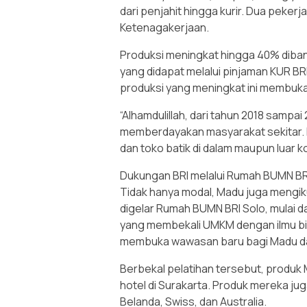
dari penjahit hingga kurir. Dua peker
Ketenagakerjaan.
Produksi meningkat hingga 40% diban
yang didapat melalui pinjaman KUR BR
produksi yang meningkat ini membuka p
“Alhamdulillah, dari tahun 2018 samp
memberdayakan masyarakat sekitar. Ki
dan toko batik di dalam maupun luar k
Dukungan BRI melalui Rumah BUMN BR
Tidak hanya modal, Madu juga mengik
digelar Rumah BUMN BRI Solo, mulai 
yang membekali UMKM dengan ilmu bisni
membuka wawasan baru bagi Madu da
Berbekal pelatihan tersebut, produk M
hotel di Surakarta. Produk mereka ju
Belanda, Swiss, dan Australia.