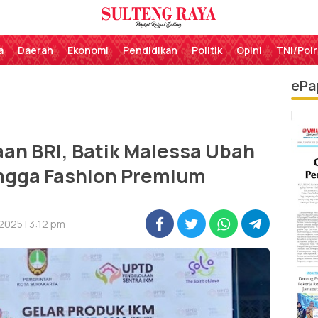
Perekat Rakyat Sulteng
Sulteng Raya
a
Daerah
Ekonomi
Pendidikan
Politik
Opini
TNI/Polr
ePa
an BRI, Batik Malessa Ubah
ingga Fashion Premium
2025 | 3:12 pm