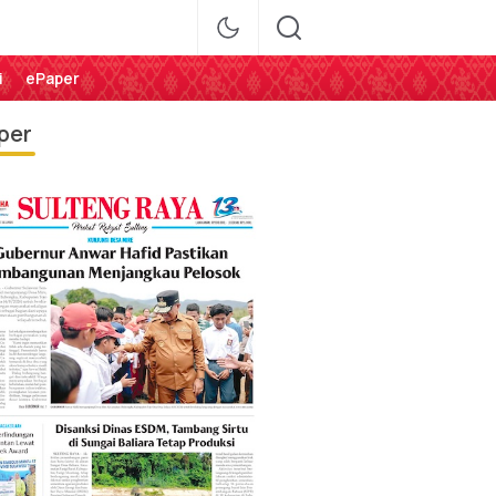
i
ePaper
per