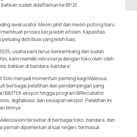
ja bahkan sudah didaftarkan ke BPJS
ding awal usaha. Mesin jahit dan mesin potong baru
I membuat proses kerja lebih efisien. Kapasitas
eluang distribusi yang lebih luas.
ai 2025, usaha kami terus berkembang dan sudah
ni, kami memiliki mitra kerja dengan toko oleh-oleh
ota, bahkan di bandara-bandara”.
I Solo menjadi momentum penting bagi Malessa.
uti berbagai pelatihan dan pendampingan yang
dari BIMTEK ekspor hingga program BRIncubator
s, digitalisasi, dan kesiapan ekspor. Pelatihan ini
n timnya.
alessa kini tersebar di berbagai toko, bandara, dan
ga pernah dipamerkan di luar negeri, termasuk