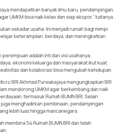
. Saya mendapatkan banyak ilmu baru, pendampingan,
agar UMKM bisa naik kelas dan siap ekspor,” katanya.
ukan sekadar usaha. Ini menjadi rumah bagi mimpi
lajar keterampilan, berdaya, dan meningkatkan
rempuan adalah inti dari visi usahanya.
rdaya, ekonomi keluarga dan masyarakat ikut kuat.
reativitas dan kolaborasi bisa mengubah kehidupan.
 Micro BRI Akhmad Purwakajaya mengungkapkan BRI
alam mendorong UMKM agar berkembang dan naik
erdayaan, termasuk Rumah BUMN BRI. Selain
RI juga menghadirkan pembinaan, pendampingan
ang lebih luas hingga mancanegara.
lah membina 54 Rumah BUMN BRI dan telah
han.