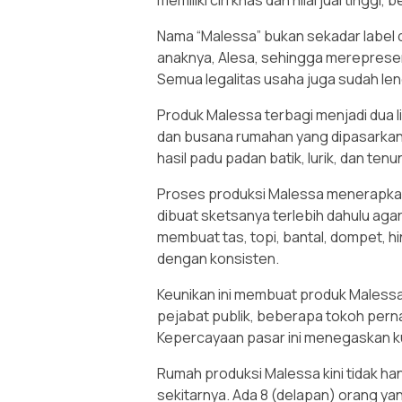
Nama “Malessa” bukan sekadar label
anaknya, Alesa, sehingga merepresen
Semua legalitas usaha juga sudah leng
Produk Malessa terbagi menjadi dua l
dan busana rumahan yang dipasarkan 
hasil padu padan batik, lurik, dan ten
Proses produksi Malessa menerapka
dibuat sketsanya terlebih dahulu agar
membuat tas, topi, bantal, dompet, h
dengan konsisten.
Keunikan ini membuat produk Malessa b
pejabat publik, beberapa tokoh pern
Kepercayaan pasar ini menegaskan kua
Rumah produksi Malessa kini tidak hany
sekitarnya. Ada 8 (delapan) orang yan