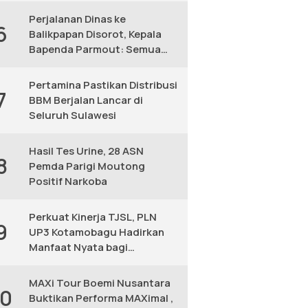
Perjalanan Dinas ke
6
Balikpapan Disorot, Kepala
Bapenda Parmout: Semua
yang Ikut Adalah Pegawai
Pertamina Pastikan Distribusi
7
BBM Berjalan Lancar di
Seluruh Sulawesi
Hasil Tes Urine, 28 ASN
8
Pemda Parigi Moutong
Positif Narkoba
Perkuat Kinerja TJSL, PLN
9
UP3 Kotamobagu Hadirkan
Manfaat Nyata bagi
Masyarakat
MAXi Tour Boemi Nusantara
10
Buktikan Performa MAXimal ,