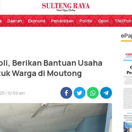
Perekat Rakyat Sulteng
Sulteng Raya
a
Daerah
Ekonomi
Pendidikan
Politik
Opini
TNI/Polr
ePa
oli, Berikan Bantuan Usaha
tuk Warga di Moutong
25 | 10:59 am