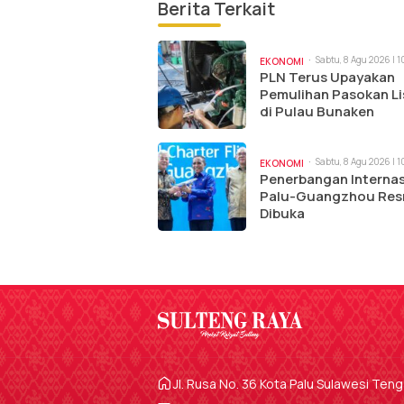
Berita Terkait
Sabtu, 8 Agu 2026 | 
EKONOMI
PLN Terus Upayakan
Pemulihan Pasokan Li
di Pulau Bunaken
Sabtu, 8 Agu 2026 | 
EKONOMI
Penerbangan Internas
Palu-Guangzhou Res
Dibuka
Jl. Rusa No. 36 Kota Palu Sulawesi Ten