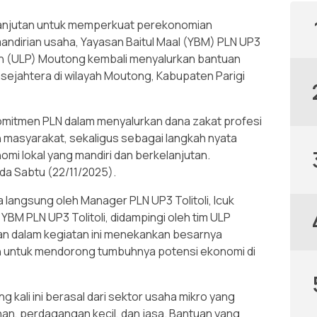
anjutan untuk memperkuat perekonomian
ndirian usaha, Yayasan Baitul Maal (YBM) PLN UP3
gan (ULP) Moutong kembali menyalurkan bantuan
sejahtera di wilayah Moutong, Kabupaten Parigi
omitmen PLN dalam menyalurkan dana zakat profesi
masyarakat, sekaligus sebagai langkah nyata
i lokal yang mandiri dan berkelanjutan.
da Sabtu (22/11/2025).
langsung oleh Manager PLN UP3 Tolitoli, Icuk
 YBM PLN UP3 Tolitoli, didampingi oleh tim ULP
an dalam kegiatan ini menekankan besarnya
en untuk mendorong tumbuhnya potensi ekonomi di
kali ini berasal dari sektor usaha mikro yang
han, perdagangan kecil, dan jasa. Bantuan yang