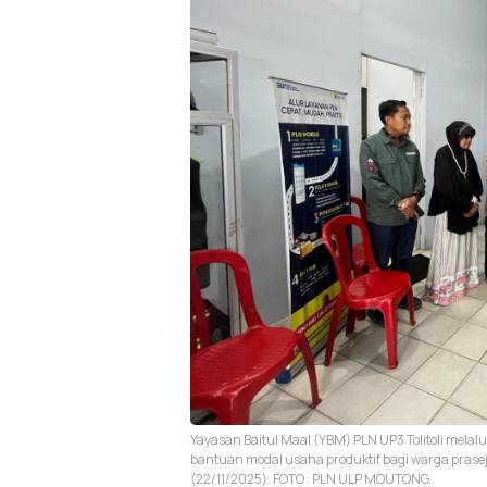
Yayasan Baitul Maal (YBM) PLN UP3 Tolitoli mel
bantuan modal usaha produktif bagi warga prase
(22/11/2025). FOTO : PLN ULP MOUTONG.