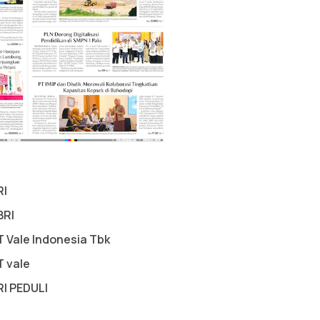
RI
BRI
T Vale Indonesia Tbk
T vale
RI PEDULI