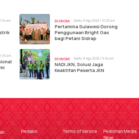
10:34 am
Sabtu, 8 Agu 2026 | 10:20 am
EKONOMI
Pertamina Sulawesi Dorong
strik
Penggunaan Bright Gas
bagi Petani Sidrap
10:05 am
Sabtu, 8 Agu 2026 | 9:54 am
EKONOMI
ional
NADI JKN, Solusi Jaga
mi
Keaktifan Peserta JKN
Redaksi
Terms of Service
Pedoman Media
gah
Siber