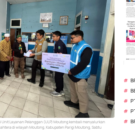
#
B
#
B
#
P
#
P
#
B
alui Unit Layanan Pelanggan (ULP) Moutong kembali menyalurkan
jahtera di wilayah Moutong, Kabupaten Parigi Moutong, Sabtu