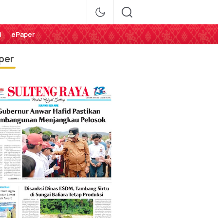
i
ePaper
per