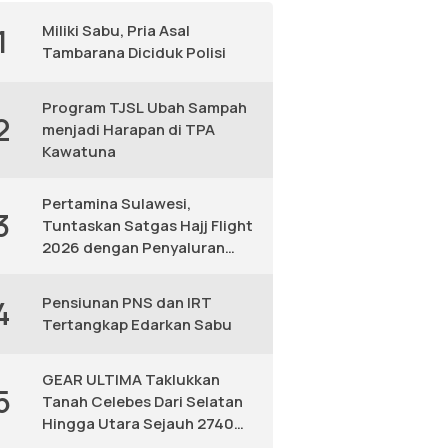
Miliki Sabu, Pria Asal
1
Tambarana Diciduk Polisi
Program TJSL Ubah Sampah
2
menjadi Harapan di TPA
Kawatuna
Pertamina Sulawesi,
3
Tuntaskan Satgas Hajj Flight
2026 dengan Penyaluran
Avtur Andal
Pensiunan PNS dan IRT
4
Tertangkap Edarkan Sabu
GEAR ULTIMA Taklukkan
5
Tanah Celebes Dari Selatan
Hingga Utara Sejauh 2740
KM