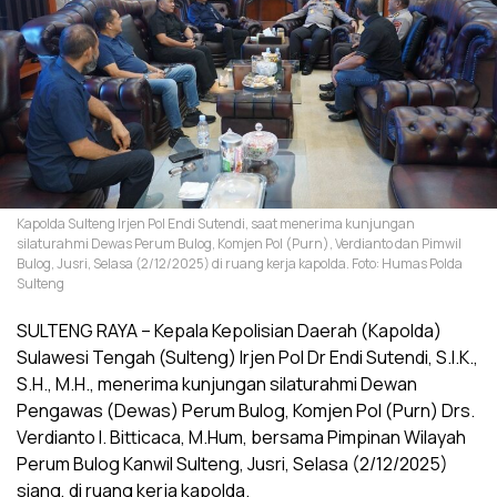
Kapolda Sulteng Irjen Pol Endi Sutendi, saat menerima kunjungan
silaturahmi Dewas Perum Bulog, Komjen Pol (Purn), Verdianto dan Pimwil
Bulog, Jusri, Selasa (2/12/2025) di ruang kerja kapolda. Foto: Humas Polda
Sulteng
SULTENG RAYA – Kepala Kepolisian Daerah (Kapolda)
Sulawesi Tengah (Sulteng) Irjen Pol Dr Endi Sutendi, S.I.K.,
S.H., M.H., menerima kunjungan silaturahmi Dewan
Pengawas (Dewas) Perum Bulog, Komjen Pol (Purn) Drs.
Verdianto I. Bitticaca, M.Hum, bersama Pimpinan Wilayah
Perum Bulog Kanwil Sulteng, Jusri, Selasa (2/12/2025)
siang, di ruang kerja kapolda.