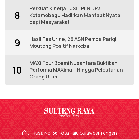
Perkuat Kinerja TJSL, PLN UP3
8
Kotamobagu Hadirkan Manfaat Nyata
bagi Masyarakat
Hasil Tes Urine, 28 ASN Pemda Parigi
9
Moutong Positif Narkoba
MAXi Tour Boemi Nusantara Buktikan
10
Performa MAXimal , Hingga Pelestarian
Orang Utan
Jl. Rusa No. 36 Kota Palu Sulawesi Tengah