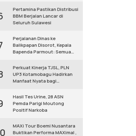
KM
Pertamina Pastikan Distribusi
6
BBM Berjalan Lancar di
Seluruh Sulawesi
Perjalanan Dinas ke
7
Balikpapan Disorot, Kepala
Bapenda Parmout: Semua
yang Ikut Adalah Pegawai
Perkuat Kinerja TJSL, PLN
8
UP3 Kotamobagu Hadirkan
Manfaat Nyata bagi
Masyarakat
Hasil Tes Urine, 28 ASN
9
Pemda Parigi Moutong
Positif Narkoba
MAXi Tour Boemi Nusantara
10
Buktikan Performa MAXimal ,