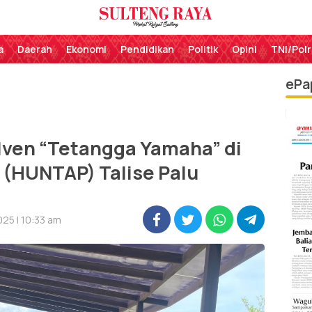
Perekat Rakyat Sulteng
Sulteng Raya
a
Daerah
Ekonomi
Pendidikan
Politik
Opini
TNI/Polr
ePa
Iven “Tetangga Yamaha” di
 (HUNTAP) Talise Palu
25 | 10:33 am