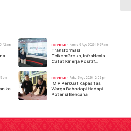
10:42 am
Kamis, 6 Agu 2026 | 9:57 am
EKONOMI
Transformasi
ina
TelkomGroup, InfraNexia
Catat Kinerja Positif
Perkuat Infrastruktur
Digital Nasional
:15 pm
Rabu, 5 Agu 2026 | 2:09 pm
EKONOMI
IMIP Perkuat Kapasitas
an ke
Warga Bahodopi Hadapi
Potensi Bencana