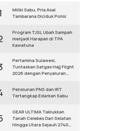
Miliki Sabu, Pria Asal
1
Tambarana Diciduk Polisi
Program TJSL Ubah Sampah
2
menjadi Harapan di TPA
Kawatuna
Pertamina Sulawesi,
3
Tuntaskan Satgas Hajj Flight
2026 dengan Penyaluran
Avtur Andal
Pensiunan PNS dan IRT
4
Tertangkap Edarkan Sabu
GEAR ULTIMA Taklukkan
5
Tanah Celebes Dari Selatan
Hingga Utara Sejauh 2740