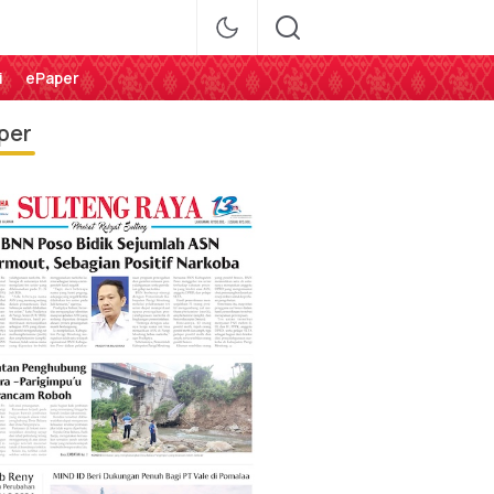
i
ePaper
per