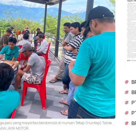
#
B
#
B
#
P
#
P
#
B
 palu yang mayoritas berdomisili di Hunian Tetap (Huntap) Talise,
AKAI JAYA MOTOR.