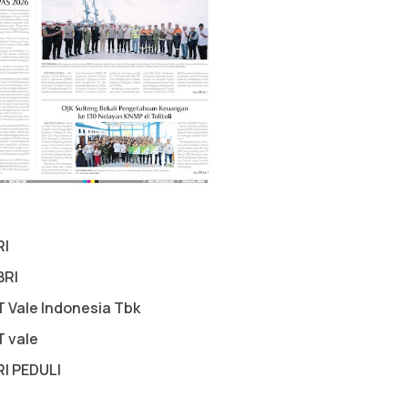
RI
BRI
T Vale Indonesia Tbk
T vale
RI PEDULI