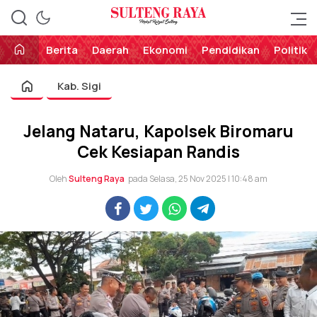
Perekat Rakyat Sulteng
Sulteng Raya
Berita
Daerah
Ekonomi
Pendidikan
Politik
Kab. Sigi
Jelang Nataru, Kapolsek Biromaru
Cek Kesiapan Randis
Oleh
Sulteng Raya
pada Selasa, 25 Nov 2025 | 10:48 am