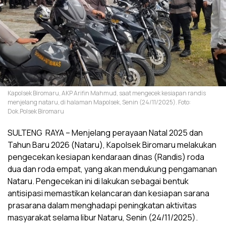
Kapolsek Biromaru, AKP Arifin Mahmud, saat mengecek kesiapan randis
menjelang nataru, di halaman Mapolsek, Senin (24/11/2025). Foto:
Dok.Polsek Biromaru
SULTENG RAYA – Menjelang perayaan Natal 2025 dan
Tahun Baru 2026 (Nataru), Kapolsek Biromaru melakukan
pengecekan kesiapan kendaraan dinas (Randis) roda
dua dan roda empat, yang akan mendukung pengamanan
Nataru. Pengecekan ini di lakukan sebagai bentuk
antisipasi memastikan kelancaran dan kesiapan sarana
prasarana dalam menghadapi peningkatan aktivitas
masyarakat selama libur Nataru, Senin (24/11/2025).