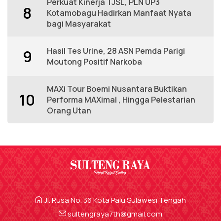
Perkuat Kinerja TJSL, PLN UP3
8
Kotamobagu Hadirkan Manfaat Nyata
bagi Masyarakat
Hasil Tes Urine, 28 ASN Pemda Parigi
9
Moutong Positif Narkoba
MAXi Tour Boemi Nusantara Buktikan
10
Performa MAXimal , Hingga Pelestarian
Orang Utan
Jl. Rusa No. 36 Kota Palu Sulawesi Tengah
sultengraya7th@gmail.com