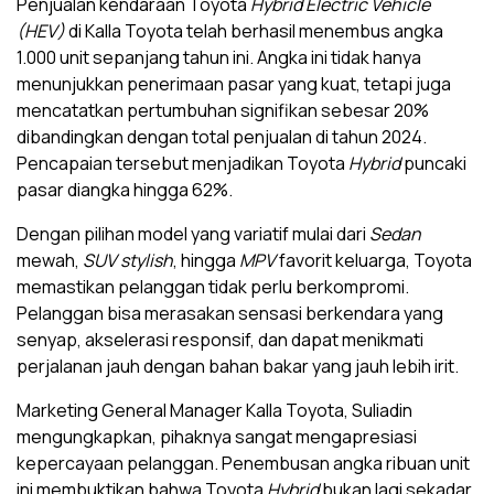
Penjualan kendaraan Toyota
Hybrid Electric Vehicle
(HEV)
di Kalla Toyota telah berhasil menembus angka
1.000 unit sepanjang tahun ini. Angka ini tidak hanya
menunjukkan penerimaan pasar yang kuat, tetapi juga
mencatatkan pertumbuhan signifikan sebesar 20%
dibandingkan dengan total penjualan di tahun 2024.
Pencapaian tersebut menjadikan Toyota
Hybrid
puncaki
pasar diangka hingga 62%.
Dengan pilihan model yang variatif mulai dari
Sedan
mewah,
SUV
stylish
, hingga
MPV
favorit keluarga, Toyota
memastikan pelanggan tidak perlu berkompromi.
Pelanggan bisa merasakan sensasi berkendara yang
senyap, akselerasi responsif, dan dapat menikmati
perjalanan jauh dengan bahan bakar yang jauh lebih irit.
Marketing General Manager Kalla Toyota, Suliadin
mengungkapkan, pihaknya sangat mengapresiasi
kepercayaan pelanggan. Penembusan angka ribuan unit
ini membuktikan bahwa Toyota
Hybrid
bukan lagi sekadar