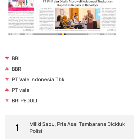
#
BRI
#
BBRI
#
PT Vale Indonesia Tbk
#
PT vale
#
BRI PEDULI
Miliki Sabu, Pria Asal Tambarana Diciduk
1
Polisi