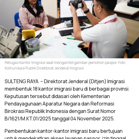
Petugas Kantor Imigrasi saat mengambil gambar pemohon paspor. Foto:
Komunikasi Publik Direktorat Jenderal Imigrasi
SULTENG RAYA – Direktorat Jenderal (Ditjen) Imigrasi
membentuk 18 kantor imigrasi baru di berbagai provinsi.
Keputusan tersebut didasari oleh Kementerian
Pendayagunaan Aparatur Negara dan Reformasi
Birokrasi Republik Indonesia dengan Surat Nomor
B/1621/M.KT.01/2025 tanggal 04 November 2025.
Pembentukan kantor-kantor imigrasi baru bertujuan
untuk mendekatkan akses layanan paspor, izin tinggal