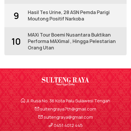
Hasil Tes Urine, 28 ASN Pemda Parigi
9
Moutong Positif Narkoba
MAXi Tour Boemi Nusantara Buktikan
10
Performa MAXimal , Hingga Pelestarian
Orang Utan
Jl. Rusa No. 36 Kota Palu Sulawesi Tengah
sultengraya7th@gmail.com
sultengraya@gmail.com
0451 4012 445