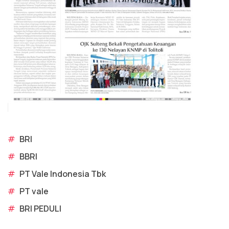
#
BRI
#
BBRI
#
PT Vale Indonesia Tbk
#
PT vale
#
BRI PEDULI