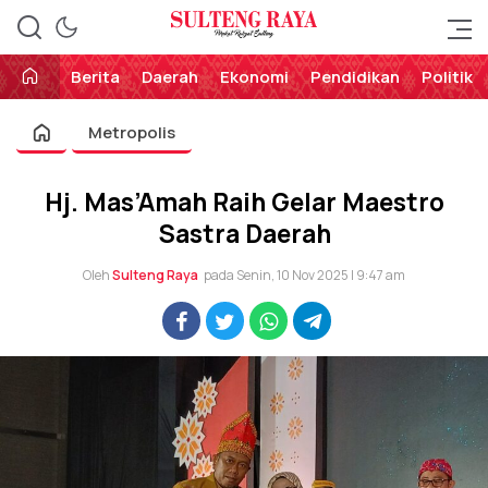
Perekat Rakyat Sulteng
Sulteng Raya
Berita
Daerah
Ekonomi
Pendidikan
Politik
Metropolis
Hj. Mas’Amah Raih Gelar Maestro
Sastra Daerah
Oleh
Sulteng Raya
pada Senin, 10 Nov 2025 | 9:47 am