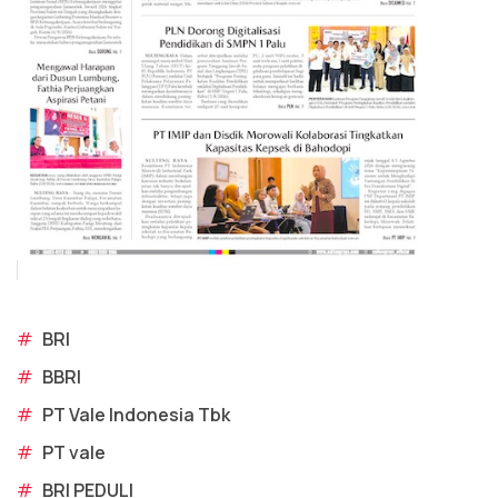
#
BRI
#
BBRI
#
PT Vale Indonesia Tbk
#
PT vale
#
BRI PEDULI