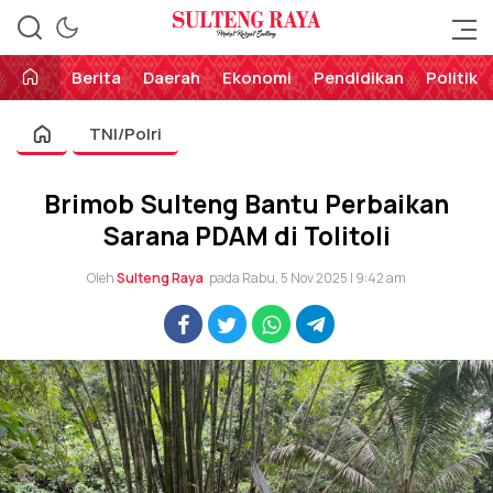
Perekat Rakyat Sulteng
Sulteng Raya
Berita
Daerah
Ekonomi
Pendidikan
Politik
TNI/Polri
Brimob Sulteng Bantu Perbaikan
Sarana PDAM di Tolitoli
Oleh
Sulteng Raya
pada Rabu, 5 Nov 2025 | 9:42 am