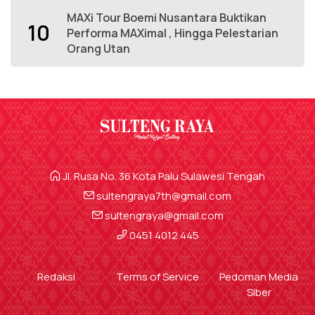
MAXi Tour Boemi Nusantara Buktikan
10
Performa MAXimal , Hingga Pelestarian
Orang Utan
Jl. Rusa No. 36 Kota Palu Sulawesi Tengah
sultengraya7th@gmail.com
sultengraya@gmail.com
0451 4012 445
Redaksi
Terms of Service
Pedoman Media
Siber