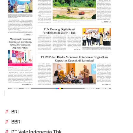
#
BRI
#
BBRI
#
PT Vale Indonesia Tbk