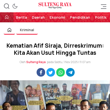
Perekat Rakyat Sulteng
Sulteng Raya
Berita
Daerah
Ekonomi
Pendidikan
Politik
Kriminal
Kematian Afif Siraja, Dirreskrimum:
Kita Akan Usut Hingga Tuntas
Oleh
Sulteng Raya
pada Sabtu, 1 Nov 2025 | 11:07 am