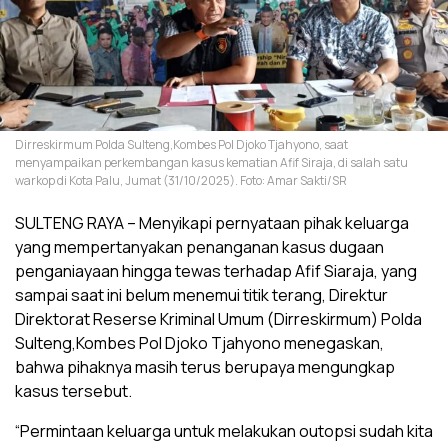
Dirreskirmum Polda Sulteng,Kombes Pol Djoko Tjahyono, saat
menyampaikan perkembangan kasus kematian Afif Siraja, di salah satu
warkop di Kota Palu, Jumat (31/10/2025). Foto: Amar Sakti/SR
SULTENG RAYA – Menyikapi pernyataan pihak keluarga
yang mempertanyakan penanganan kasus dugaan
penganiayaan hingga tewas terhadap Afif Siaraja, yang
sampai saat ini belum menemui titik terang, Direktur
Direktorat Reserse Kriminal Umum (Dirreskirmum) Polda
Sulteng,Kombes Pol Djoko Tjahyono menegaskan,
bahwa pihaknya masih terus berupaya mengungkap
kasus tersebut.
“Permintaan keluarga untuk melakukan outopsi sudah kita