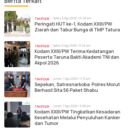
Berita Terkait
Sabtu, 8 Agu 2026 | 10:38 am
TNI/POLRI
Peringati HUT ke-1, Kodam XXIII/PW
Ziarah dan Tabur Bunga di TMP Tatura
Sabtu, 8 Agu 2026 | 9:46 am
TNI/POLRI
Kodam XXIII/PW Terima Kedatangan
Peserta Taruna Bakti Akademi TNI dan
Akpol 2026
Jumat, 7 Agu 2026 | 11:13 am
TNI/POLRI
Sepekan, Satresnarkoba Polres Morut
Berhasil Sita 56 Paket Shabu
Jumat, 7 Agu 2026 | 9:58 am
TNI/POLRI
Kodam XXIII/PW Tingkatkan Kesadaran
Kesehatan Melalui Penyuluhan Kanker
dan Tumor