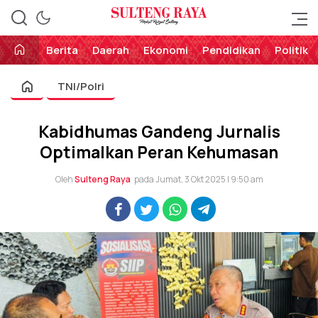
Perekat Rakyat Sulteng
Sulteng Raya
Berita
Daerah
Ekonomi
Pendidikan
Politik
TNI/Polri
Kabidhumas Gandeng Jurnalis
Optimalkan Peran Kehumasan
Oleh
Sulteng Raya
pada Jumat, 3 Okt 2025 | 9:50 am