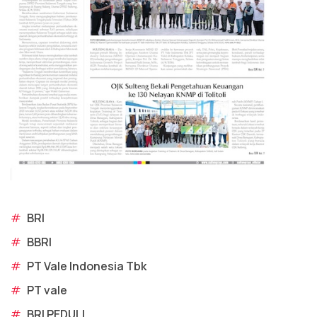
#
BRI
#
BBRI
#
PT Vale Indonesia Tbk
#
PT vale
#
BRI PEDULI