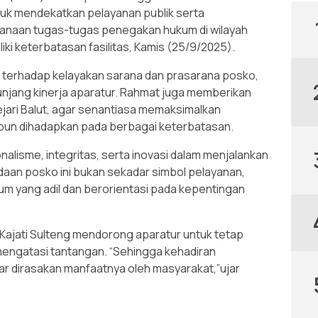
tuk mendekatkan pelayanan publik serta
anaan tugas-tugas penegakan hukum di wilayah
ki keterbatasan fasilitas, Kamis (25/9/2025).
h terhadap kelayakan sarana dan prasarana posko,
njang kinerja aparatur. Rahmat juga memberikan
ejari Balut, agar senantiasa memaksimalkan
ipun dihadapkan pada berbagai keterbatasan.
lisme, integritas, serta inovasi dalam menjalankan
aan posko ini bukan sekadar simbol pelayanan,
kum yang adil dan berorientasi pada kepentingan
Kajati Sulteng mendorong aparatur untuk tetap
m mengatasi tantangan. “Sehingga kehadiran
ar dirasakan manfaatnya oleh masyarakat,”ujar