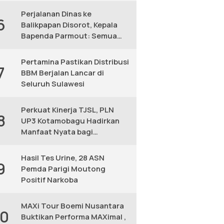
Perjalanan Dinas ke
6
Balikpapan Disorot, Kepala
Bapenda Parmout: Semua
yang Ikut Adalah Pegawai
Pertamina Pastikan Distribusi
7
BBM Berjalan Lancar di
Seluruh Sulawesi
Perkuat Kinerja TJSL, PLN
8
UP3 Kotamobagu Hadirkan
Manfaat Nyata bagi
Masyarakat
Hasil Tes Urine, 28 ASN
9
Pemda Parigi Moutong
Positif Narkoba
MAXi Tour Boemi Nusantara
10
Buktikan Performa MAXimal ,