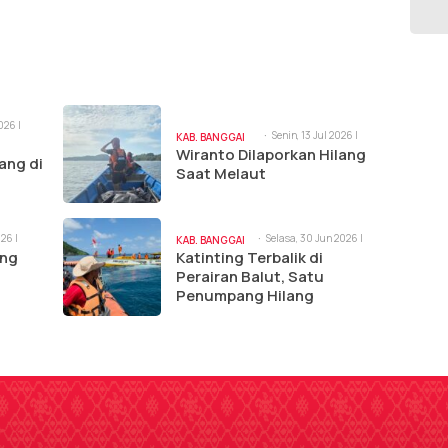
026 |
Senin, 13 Jul 2026 |
KAB. BANGGAI
2:13 pm
Wiranto Dilaporkan Hilang
LAUT
ang di
Saat Melaut
026 |
Selasa, 30 Jun 2026 |
KAB. BANGGAI
11:03 am
ing
Katinting Terbalik di
LAUT
Perairan Balut, Satu
Penumpang Hilang