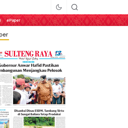
i
ePaper
per