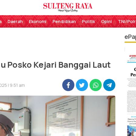
Perekat Rakyat Sulteng
Sulteng Raya
a
Daerah
Ekonomi
Pendidikan
Politik
Opini
TNI/Polr
ePa
au Posko Kejari Banggai Laut
25 | 9:51 am