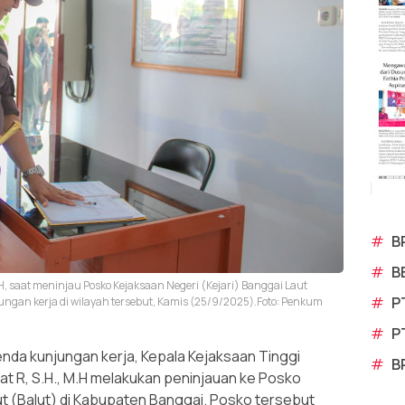
#
B
#
B
H, saat meninjau Posko Kejaksaan Negeri (Kejari) Banggai Laut
#
P
ungan kerja di wilayah tersebut, Kamis (25/9/2025).Foto: Penkum
#
P
da kunjungan kerja, Kepala Kejaksaan Tinggi
#
B
at R, S.H., M.H melakukan peninjauan ke Posko
ut (Balut) di Kabupaten Banggai. Posko tersebut