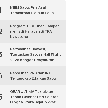
Miliki Sabu, Pria Asal
1
Tambarana Diciduk Polisi
Program TJSL Ubah Sampah
2
menjadi Harapan di TPA
Kawatuna
Pertamina Sulawesi,
3
Tuntaskan Satgas Hajj Flight
2026 dengan Penyaluran
Avtur Andal
Pensiunan PNS dan IRT
4
Tertangkap Edarkan Sabu
GEAR ULTIMA Taklukkan
5
Tanah Celebes Dari Selatan
Hingga Utara Sejauh 2740
KM