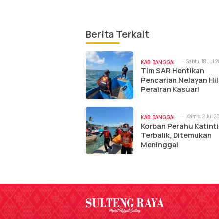
Berita Terkait
Sabtu, 18 Jul 2
KAB. BANGGAI
11:35 am
Tim SAR Hentikan
LAUT
Pencarian Nelayan Hil
Perairan Kasuari
Kamis, 2 Jul 2
KAB. BANGGAI
10:26 am
Korban Perahu Katint
LAUT
Terbalik, Ditemukan
Meninggal