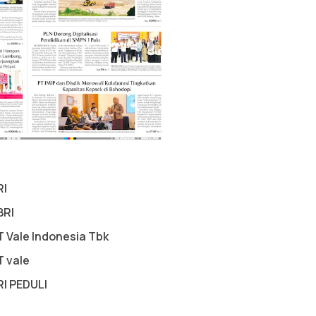
RI
BRI
T Vale Indonesia Tbk
T vale
RI PEDULI