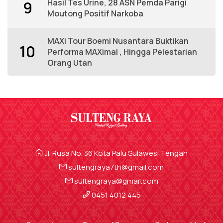
Hasil Tes Urine, 28 ASN Pemda Parigi
9
Moutong Positif Narkoba
MAXi Tour Boemi Nusantara Buktikan
10
Performa MAXimal , Hingga Pelestarian
Orang Utan
Jl. Rusa No. 36 Kota Palu Sulawesi Tengah
sultengraya7th@gmail.com
sultengraya@gmail.com
0451 4012 445