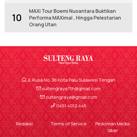
MAXi Tour Boemi Nusantara Buktikan
10
Performa MAXimal , Hingga Pelestarian
Orang Utan
Jl. Rusa No. 36 Kota Palu Sulawesi Tengah
sultengraya7th@gmail.com
sultengraya@gmail.com
0451 4012 445
Redaksi
Terms of Service
Pedoman Media
Siber