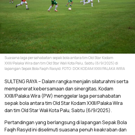
Suasana laga persahabatan sepak bola antara tim Old Star Kodam
XXIII/Palaka Wira dan tim Old Star Wali Kota Palu, Sabtu (6/9/2025) di
lapangan Sepak Bola Faqih Rasyid. FOTO: DOK KODAM XXIII/PALAKA WIRA
SULTENG RAYA – Dalam rangka menjalin silaturahmi serta
mempererat kebersamaan dan sinergitas, Kodam
XXIII/Palaka Wira (PW) menggelar laga persahabatan
sepak bola antara tim Old Star Kodam XXIII/Palaka Wira
dan tim Old Star Wali Kota Palu, Sabtu (6/9/2025).
Pertandingan yang berlangsung di lapangan Sepak Bola
Faqih Rasyid ini diselimuti suasana penuh keakraban dan