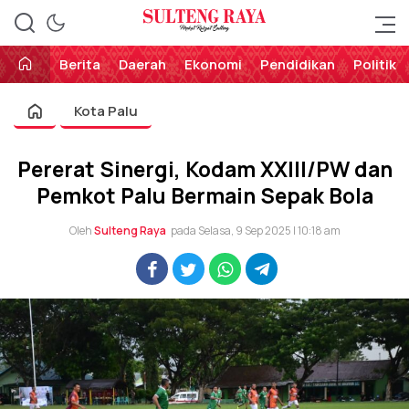
Perekat Rakyat Sulteng
Sulteng Raya
Berita
Daerah
Ekonomi
Pendidikan
Politik
Kota Palu
Pererat Sinergi, Kodam XXIII/PW dan
Pemkot Palu Bermain Sepak Bola
Oleh
Sulteng Raya
pada Selasa, 9 Sep 2025 | 10:18 am