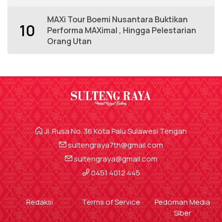
MAXi Tour Boemi Nusantara Buktikan
10
Performa MAXimal , Hingga Pelestarian
Orang Utan
Jl. Rusa No. 36 Kota Palu Sulawesi Tengah
sultengraya7th@gmail.com
sultengraya@gmail.com
0451 4012 445
Redaksi
Terms of Service
Pedoman Media
Siber