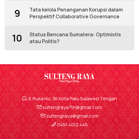
Tata kelola Penanganan Korupsi dalam
9
Perspektif Collaborative Governance
Status Bencana Sumatera: Optimistis
10
atau Politis?
Jl. Rusa No. 36 Kota Palu Sulawesi Tengah
sultengraya7th@gmail.com
sultengraya@gmail.com
0451 4012 445