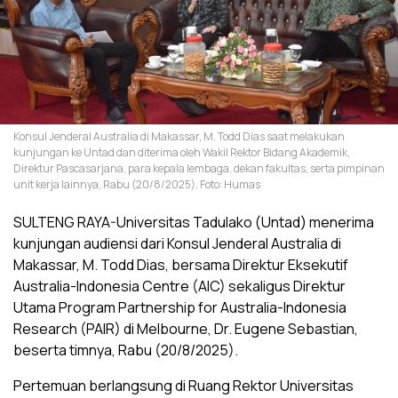
Konsul Jenderal Australia di Makassar, M. Todd Dias saat melakukan
kunjungan ke Untad dan diterima oleh Wakil Rektor Bidang Akademik,
Direktur Pascasarjana, para kepala lembaga, dekan fakultas, serta pimpinan
unit kerja lainnya, Rabu (20/8/2025). Foto: Humas
SULTENG RAYA-Universitas Tadulako (Untad) menerima
kunjungan audiensi dari Konsul Jenderal Australia di
Makassar, M. Todd Dias, bersama Direktur Eksekutif
Australia-Indonesia Centre (AIC) sekaligus Direktur
Utama Program Partnership for Australia-Indonesia
Research (PAIR) di Melbourne, Dr. Eugene Sebastian,
beserta timnya, Rabu (20/8/2025).
Pertemuan berlangsung di Ruang Rektor Universitas