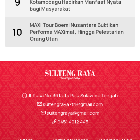
9
Kotamobagu Hadirkan Manfaat Nyata
bagi Masyarakat
MAXi Tour Boemi Nusantara Buktikan
10
Performa MAXimal , Hingga Pelestarian
Orang Utan
Jl. Rusa No. 36 Kota Palu Sulawesi Tengah
sultengraya7th@gmail.com
sultengraya@gmail.com
0451 4012 445