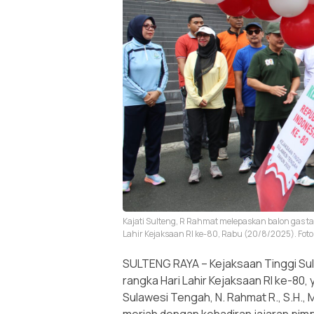
Kajati Sulteng, R Rahmat melepaskan balon gas 
Lahir Kejaksaan RI ke-80, Rabu (20/8/2025). Foto
SULTENG RAYA – Kejaksaan Tinggi Su
rangka Hari Lahir Kejaksaan RI ke-80, 
Sulawesi Tengah, N. Rahmat R., S.H., 