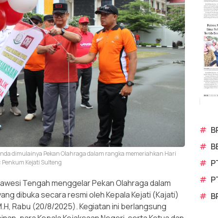
#
B
#
B
tanda dimulainya Pekan Olahraga dalam rangka memeriahkan Hari
#
P
: Penkum Kejati Sulteng
#
P
lawesi Tengah menggelar Pekan Olahraga dalam
yang dibuka secara resmi oleh Kepala Kejati (Kajati)
#
B
M.H, Rabu (20/8/2025). Kegiatan ini berlangsung