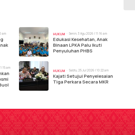
20 am
Senin, 3 Agu 2026 | 11:16 am
HUKUM
ng
Edukasi Kesehatan, Anak
Anak
Binaan LPKA Palu Ikuti
Penyuluhan PHBS
11:15 am
Sabtu, 25 Jul 2026 | 10:22 am
HUKUM
nkan
Kajati Setujui Penyelesaian
esmi
Tiga Perkara Secara MKR
Buol