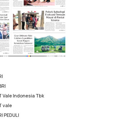
RI
BRI
T Vale Indonesia Tbk
T vale
RI PEDULI