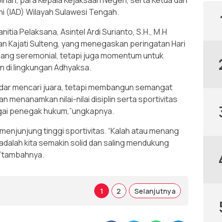
inan, para Kepala Kejaksaan Negeri, serta Ketua dan
i (IAD) Wilayah Sulawesi Tengah.
itia Pelaksana, Asintel Ardi Surianto, S.H., M.H
n Kajati Sulteng, yang menegaskan peringatan Hari
ajang seremonial, tetapi juga momentum untuk
 di lingkungan Adhyaksa.
adar mencari juara, tetapi membangun semangat
menanamkan nilai-nilai disiplin serta sportivitas
agai penegak hukum,”ungkapnya.
menjunjung tinggi sportivitas. “Kalah atau menang
adalah kita semakin solid dan saling mendukung
,”tambahnya.
1
2
Selanjutnya