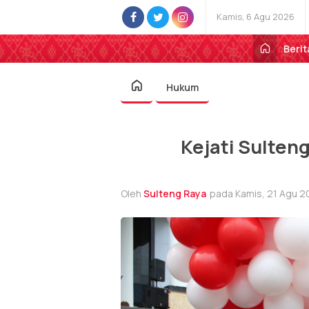
Kamis, 6 Agu 2026
Berit
Hukum
Kejati Sulten
Oleh
Sulteng Raya
pada Kamis, 21 Agu 20