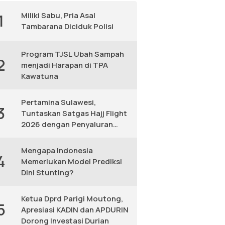
Miliki Sabu, Pria Asal
1
Tambarana Diciduk Polisi
Program TJSL Ubah Sampah
2
menjadi Harapan di TPA
Kawatuna
Pertamina Sulawesi,
3
Tuntaskan Satgas Hajj Flight
2026 dengan Penyaluran
Avtur Andal
Mengapa Indonesia
4
Memerlukan Model Prediksi
Dini Stunting?
Ketua Dprd Parigi Moutong,
5
Apresiasi KADIN dan APDURIN
Dorong Investasi Durian