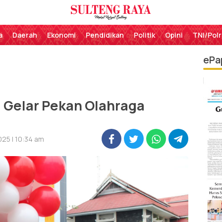
Perekat Rakyat Sulteng
Sulteng Raya
a
Daerah
Ekonomi
Pendidikan
Politik
Opini
TNI/Polr
ePa
g Gelar Pekan Olahraga
25 | 10:34 am