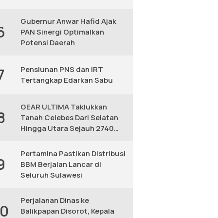
Gubernur Anwar Hafid Ajak
6
PAN Sinergi Optimalkan
Potensi Daerah
Pensiunan PNS dan IRT
7
Tertangkap Edarkan Sabu
GEAR ULTIMA Taklukkan
8
Tanah Celebes Dari Selatan
Hingga Utara Sejauh 2740
KM
Pertamina Pastikan Distribusi
9
BBM Berjalan Lancar di
Seluruh Sulawesi
Perjalanan Dinas ke
10
Balikpapan Disorot, Kepala