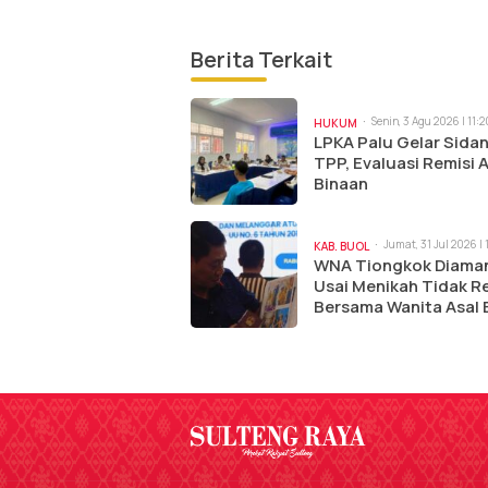
Berita Terkait
Senin, 3 Agu 2026 | 11:
HUKUM
LPKA Palu Gelar Sida
TPP, Evaluasi Remisi 
Binaan
Jumat, 31 Jul 2026 | 
KAB. BUOL
WNA Tiongkok Diama
Usai Menikah Tidak R
Bersama Wanita Asal 