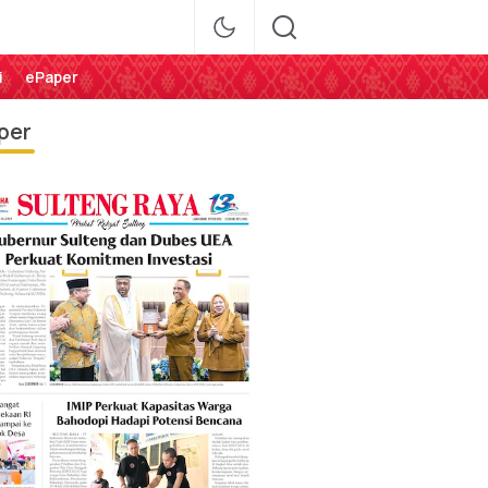
i
ePaper
per