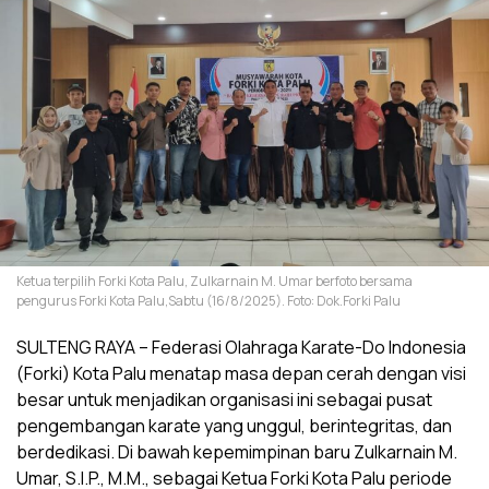
Ketua terpilih Forki Kota Palu, Zulkarnain M. Umar berfoto bersama
pengurus Forki Kota Palu,Sabtu (16/8/2025). Foto: Dok.Forki Palu
SULTENG RAYA – Federasi Olahraga Karate-Do Indonesia
(Forki) Kota Palu menatap masa depan cerah dengan visi
besar untuk menjadikan organisasi ini sebagai pusat
pengembangan karate yang unggul, berintegritas, dan
berdedikasi. Di bawah kepemimpinan baru Zulkarnain M.
Umar, S.I.P., M.M., sebagai Ketua Forki Kota Palu periode