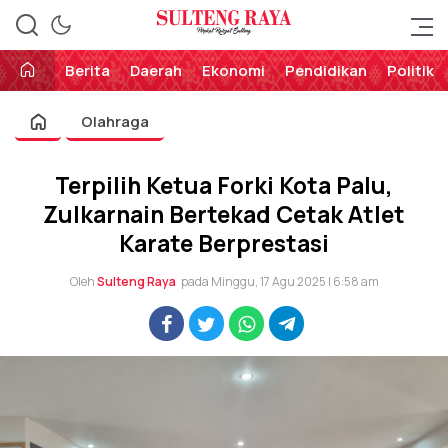
Perekat Rakyat Sulteng
Sulteng Raya
Berita
Daerah
Ekonomi
Pendidikan
Politik
Olahraga
Terpilih Ketua Forki Kota Palu,
Zulkarnain Bertekad Cetak Atlet
Karate Berprestasi
Oleh
Sulteng Raya
pada Minggu, 17 Agu 2025 | 6:58 am