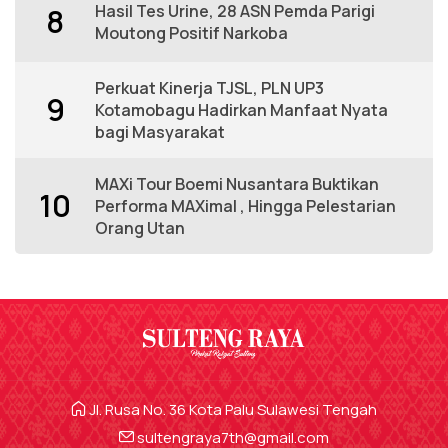
Hasil Tes Urine, 28 ASN Pemda Parigi
8
Moutong Positif Narkoba
Perkuat Kinerja TJSL, PLN UP3
9
Kotamobagu Hadirkan Manfaat Nyata
bagi Masyarakat
MAXi Tour Boemi Nusantara Buktikan
10
Performa MAXimal , Hingga Pelestarian
Orang Utan
Jl. Rusa No. 36 Kota Palu Sulawesi Tengah
sultengraya7th@gmail.com