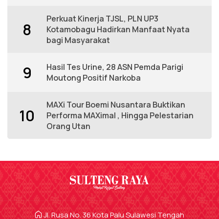
Perkuat Kinerja TJSL, PLN UP3
8
Kotamobagu Hadirkan Manfaat Nyata
bagi Masyarakat
Hasil Tes Urine, 28 ASN Pemda Parigi
9
Moutong Positif Narkoba
MAXi Tour Boemi Nusantara Buktikan
10
Performa MAXimal , Hingga Pelestarian
Orang Utan
Jl. Rusa No. 36 Kota Palu Sulawesi Tengah