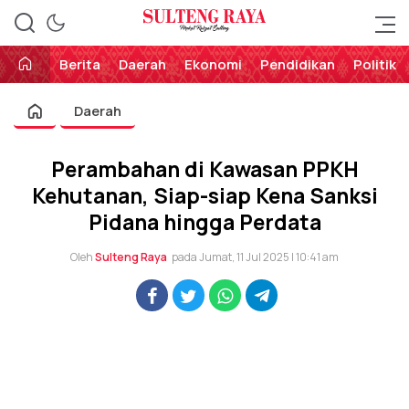
Perekat Rakyat Sulteng
Sulteng Raya
Berita
Daerah
Ekonomi
Pendidikan
Politik
Daerah
Perambahan di Kawasan PPKH
Kehutanan, Siap-siap Kena Sanksi
Pidana hingga Perdata
Oleh
Sulteng Raya
pada Jumat, 11 Jul 2025 | 10:41 am