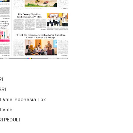
RI
BRI
T Vale Indonesia Tbk
T vale
RI PEDULI