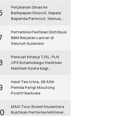
Perjalanan Dinas ke
6
Balikpapan Disorot, Kepala
Bapenda Parmout: Semua
yang Ikut Adalah Pegawai
Pertamina Pastikan Distribusi
7
BBM Berjalan Lancar di
Seluruh Sulawesi
Perkuat Kinerja TJSL, PLN
8
UP3 Kotamobagu Hadirkan
Manfaat Nyata bagi
Masyarakat
Hasil Tes Urine, 28 ASN
9
Pemda Parigi Moutong
Positif Narkoba
MAXi Tour Boemi Nusantara
10
Buktikan Performa MAXimal ,