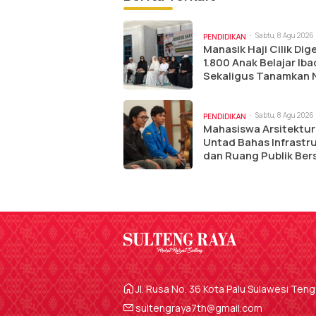
Sabtu, 8 Agu 2026 |
PENDIDIKAN
am
Manasik Haji Cilik Dige
1.800 Anak Belajar Ib
Sekaligus Tanamkan N
Karakter
Sabtu, 8 Agu 2026 
PENDIDIKAN
am
Mahasiswa Arsitektur
Untad Bahas Infrastr
dan Ruang Publik Be
Wali Kota Palu
Jl. Rusa No. 36 Kota Palu Sulawesi Ten
sultengraya7th@gmail.com