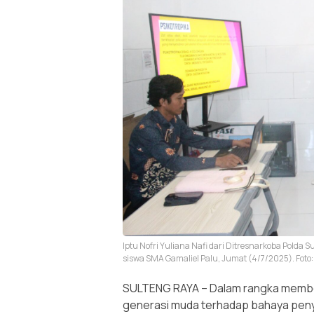
Iptu Nofri Yuliana Nafi dari Ditresnarkoba Pold
siswa SMA Gamaliel Palu, Jumat (4/7/2025). Foto:
SULTENG RAYA – Dalam rangka membe
generasi muda terhadap bahaya peny