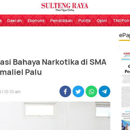
Perekat Rakyat Sulteng
Sulteng Raya
a
Daerah
Ekonomi
Pendidikan
Politik
Opini
TNI/Polr
ePa
asi Bahaya Narkotika di SMA
maliel Palu
 | 10:10 am