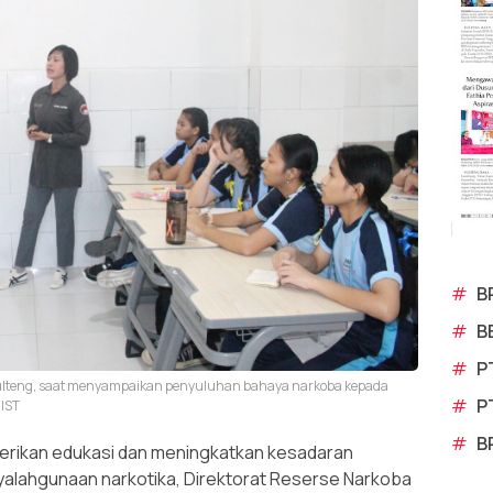
#
B
#
B
#
P
a Sulteng, saat menyampaikan penyuluhan bahaya narkoba kepada
#
P
 IST
#
B
rikan edukasi dan meningkatkan kesadaran
alahgunaan narkotika, Direktorat Reserse Narkoba