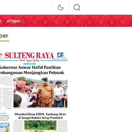
i
ePaper
per