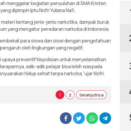
ah menggelar kegiatan penyuluhan di SMA Kristen
ang dipimpin Iptu Nofri Yuliana Nafi.
materi tentang jenis-jenis narkotika, dampak buruk
kum yang mengatur peredaran narkoba di Indonesia.
 membekali para siswa dan siswi dengan pengetahuan
erpengaruh oleh lingkungan yang negatif.
i upaya preventif Kepolisian untuk menyelamatkan
arapannya, adik-adik pelajar bisa lebih waspada
yuarakan hidup sehat tanpa narkoba,”ujar Nofri.
1
2
Selanjutnya