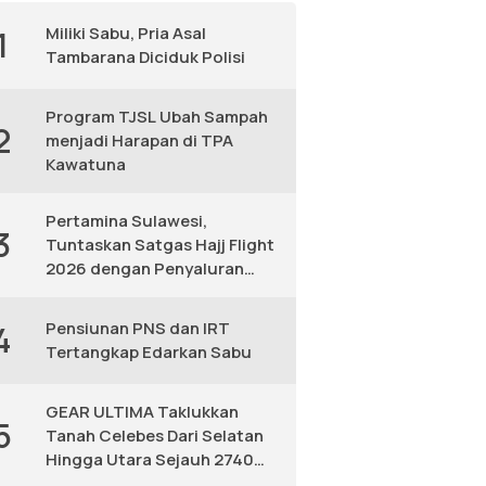
Miliki Sabu, Pria Asal
1
Tambarana Diciduk Polisi
Program TJSL Ubah Sampah
2
menjadi Harapan di TPA
Kawatuna
Pertamina Sulawesi,
3
Tuntaskan Satgas Hajj Flight
2026 dengan Penyaluran
Avtur Andal
Pensiunan PNS dan IRT
4
Tertangkap Edarkan Sabu
GEAR ULTIMA Taklukkan
5
Tanah Celebes Dari Selatan
Hingga Utara Sejauh 2740
KM