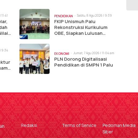
 11:41
Sabtu, 8 Agu 2026 | 9:39
PENDIDIKAN
am
lar,
FKIP Unismuh Palu
adah
Rekonstruksi Kurikulum
ilai
OBE, Siapkan Lulusan
Hadapi Dunia Kerja
| 9:34
Jumat, 7 Agu 2026 | 11:04 am
EKONOMI
PLN Dorong Digitalisasi
uktur
Pendidikan di SMPN 1 Palu
rsama
Redaksi
Terms of Service
Pedoman Media
gah
Siber