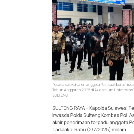
Peserta seleksi calon anggota Polri saat berbaris
Tahun Anggaran 2025 di Auditorium Universita
SULTENG
SULTENG RAYA – Kapolda Sulawesi Teng
Irwasda Polda Sulteng Kombes Pol. A
akhir penerimaan terpadu anggota Pol
Tadulako, Rabu (2/7/2025) malam.