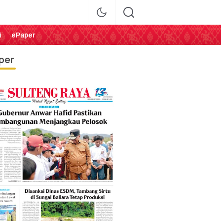
i
ePaper
per