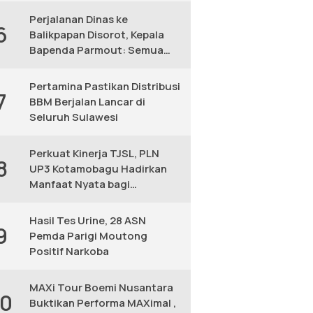
Perjalanan Dinas ke
6
Balikpapan Disorot, Kepala
Bapenda Parmout: Semua
yang Ikut Adalah Pegawai
Pertamina Pastikan Distribusi
7
BBM Berjalan Lancar di
Seluruh Sulawesi
Perkuat Kinerja TJSL, PLN
8
UP3 Kotamobagu Hadirkan
Manfaat Nyata bagi
Masyarakat
Hasil Tes Urine, 28 ASN
9
Pemda Parigi Moutong
Positif Narkoba
MAXi Tour Boemi Nusantara
10
Buktikan Performa MAXimal ,