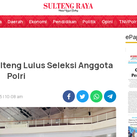
Perekat Rakyat Sulteng
Sulteng Raya
a
Daerah
Ekonomi
Pendidikan
Politik
Opini
TNI/Polr
ePa
Sulteng Lulus Seleksi Anggota
Polri
5 | 10:08 am