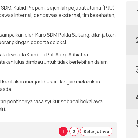
aro SDM, Kabid Propam, sejumlah pejabat utama (PJU)
ngawas internal, pengawas eksternal, tim kesehatan,
isampaikan oleh Karo SDM Polda Sulteng, dilanjutkan
perangkingan peserta seleksi.
lui Irwasda Kombes Pol. Asep Adhiatna
akan lulus diimbau untuk tidak berlebihan dalam
hal kecil akan menjadi besar. Jangan melakukan
wasda.
an pentingnya rasa syukur sebagai bekal awal
ri.
1
2
Selanjutnya