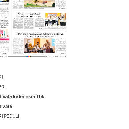
RI
BRI
T Vale Indonesia Tbk
T vale
RI PEDULI