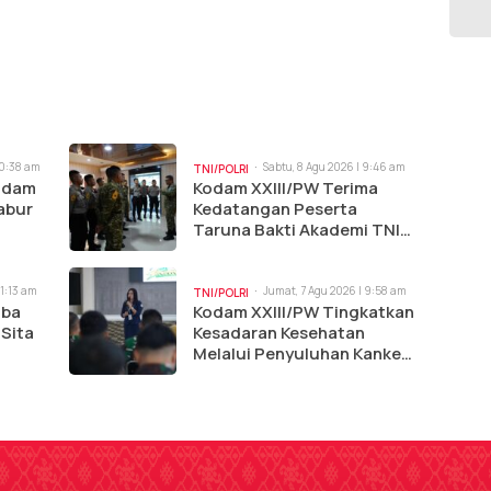
10:38 am
Sabtu, 8 Agu 2026 | 9:46 am
TNI/POLRI
Kodam
Kodam XXIII/PW Terima
abur
Kedatangan Peserta
Taruna Bakti Akademi TNI
dan Akpol 2026
11:13 am
Jumat, 7 Agu 2026 | 9:58 am
TNI/POLRI
oba
Kodam XXIII/PW Tingkatkan
 Sita
Kesadaran Kesehatan
Melalui Penyuluhan Kanker
dan Tumor