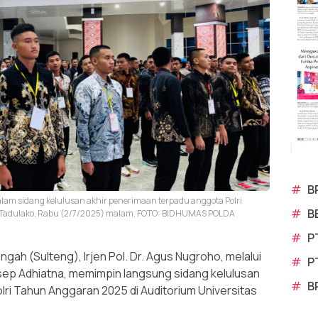
#
B
 dalam sidang kelulusan akhir penerimaan terpadu anggota Polri
#
B
s Tadulako, Rabu (2/7/2025) malam. FOTO: BIDHUMAS POLDA
#
P
ah (Sulteng), Irjen Pol. Dr. Agus Nugroho, melalui
#
P
sep Adhiatna, memimpin langsung sidang kelulusan
#
B
ri Tahun Anggaran 2025 di Auditorium Universitas