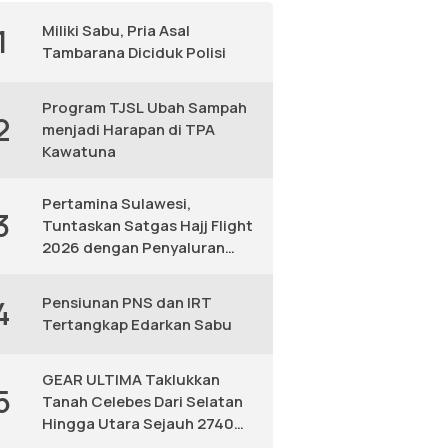
Miliki Sabu, Pria Asal
1
Tambarana Diciduk Polisi
Program TJSL Ubah Sampah
2
menjadi Harapan di TPA
Kawatuna
Pertamina Sulawesi,
3
Tuntaskan Satgas Hajj Flight
2026 dengan Penyaluran
Avtur Andal
Pensiunan PNS dan IRT
4
Tertangkap Edarkan Sabu
GEAR ULTIMA Taklukkan
5
Tanah Celebes Dari Selatan
Hingga Utara Sejauh 2740
KM