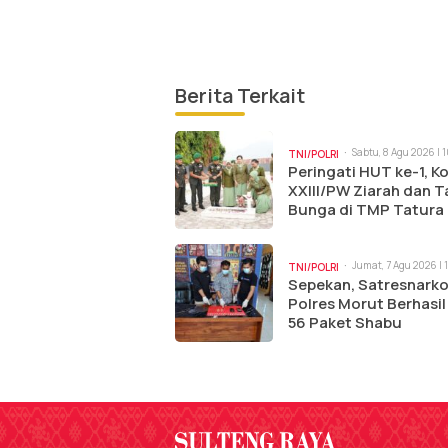
Berita Terkait
Sabtu, 8 Agu 2026 | 
TNI/POLRI
Peringati HUT ke-1, 
XXIII/PW Ziarah dan T
Bunga di TMP Tatura
Jumat, 7 Agu 2026 | 
TNI/POLRI
Sepekan, Satresnark
Polres Morut Berhasil
56 Paket Shabu