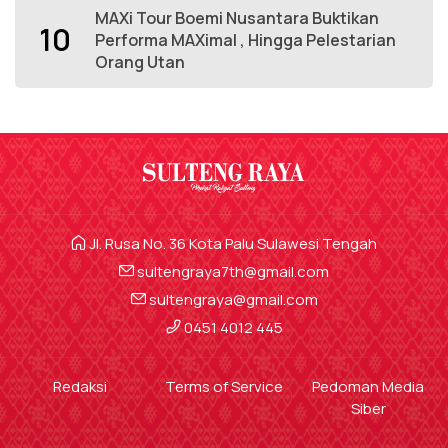
MAXi Tour Boemi Nusantara Buktikan
10
Performa MAXimal , Hingga Pelestarian
Orang Utan
Jl. Rusa No. 36 Kota Palu Sulawesi Tengah
sultengraya7th@gmail.com
sultengraya@gmail.com
0451 4012 445
Redaksi
Terms of Service
Pedoman Media
Siber