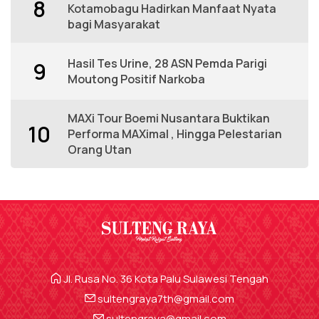
8
Kotamobagu Hadirkan Manfaat Nyata
bagi Masyarakat
Hasil Tes Urine, 28 ASN Pemda Parigi
9
Moutong Positif Narkoba
MAXi Tour Boemi Nusantara Buktikan
10
Performa MAXimal , Hingga Pelestarian
Orang Utan
Jl. Rusa No. 36 Kota Palu Sulawesi Tengah
sultengraya7th@gmail.com
sultengraya@gmail.com