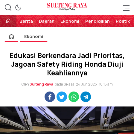
Perekat Rakyat Sulteng
Sulteng Raya
Berita
Daerah
Ekonomi
Pendidikan
Politik
Ekonomi
Edukasi Berkendara Jadi Prioritas,
Jagoan Safety Riding Honda Diuji
Keahliannya
Oleh
Sulteng Raya
pada Selasa, 24 Jun 2025 | 10:15 am