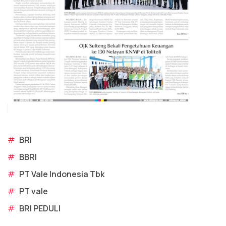
#
BRI
#
BBRI
#
PT Vale Indonesia Tbk
#
PT vale
#
BRI PEDULI