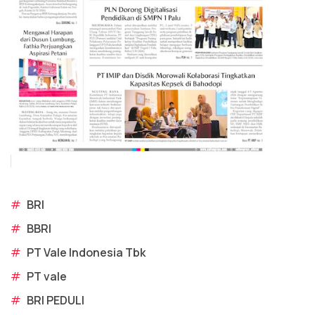
#
BRI
#
BBRI
#
PT Vale Indonesia Tbk
#
PT vale
#
BRI PEDULI