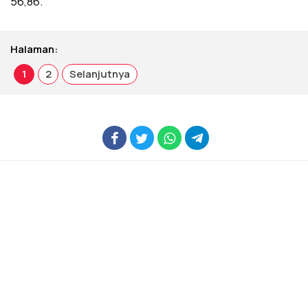
56,86.
Halaman:
1
2
Selanjutnya