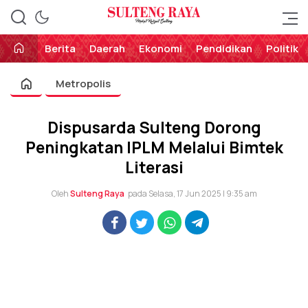
Perekat Rakyat Sulteng
Sulteng Raya
Berita
Daerah
Ekonomi
Pendidikan
Politik
Metropolis
Dispusarda Sulteng Dorong
Peningkatan IPLM Melalui Bimtek
Literasi
Oleh
Sulteng Raya
pada Selasa, 17 Jun 2025 | 9:35 am