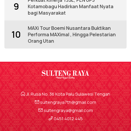
9
Kotamobagu Hadirkan Manfaat Nyata
bagi Masyarakat
MAXi Tour Boemi Nusantara Buktikan
10
Performa MAXimal , Hingga Pelestarian
Orang Utan
Jl. Rusa No. 36 Kota Palu Sulawesi Tengah
sultengraya7th@gmail.com
sultengraya@gmail.com
0451 4012 445