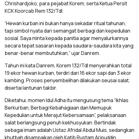
Chrishardjoko, para pejabat Korem, serta Ketua Persit
KCK Koorcab Rem 132/Tdl.
“Hewan kurban ini bukan hanya sekadar ritual tahunan,
tapi simbol nyata dari semangat berbagi dan kepedulian
sosial. Saya minta kepada panitia agar menyalurkannya
secara tepat sasaran kepada saudara-saudara kita yang
benar-benar membutuhkan,” ujar Danrem.
Tahun ini kata Danrem, Korem 132/Tdl menyerahkan total
19 ekor hewan kurban, terdiri dari 16 ekor sapi dan 3 ekor
kambing. Proses penyembelihan dilakukan seusai salat,
disertai lantunan takbir.
Diketahui, momen Idul Adha itu mengusung tema “Ikhlas
Berkurban, Berbagi Kebahagiaan dan Memupuk
Kepedulian untuk Merajut Kebersamaan”, pelaksanaan
salat berlangsung penuh kekhusyukan. Bertindak
sebagai imam adalah Ustaz Afridal Abdul Muis, sedangkan
khutbah disampaikan oleh Katib Rustam Aripuddin.