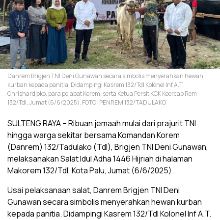
Danrem Brigjen TNI Deni Gunawan secara simbolis menyerahkan hewan
kurban kepada panitia. Didampingi Kasrem 132/Tdl Kolonel Inf A.T.
Chrishardjoko, para pejabat Korem, serta Ketua Persit KCK Koorcab Rem
132/Tdl, Jumat (6/6/2025). FOTO: PENREM 132/TADULAKO
SULTENG RAYA – Ribuan jemaah mulai dari prajurit TNI
hingga warga sekitar bersama Komandan Korem
(Danrem) 132/Tadulako (Tdl), Brigjen TNI Deni Gunawan,
melaksanakan Salat Idul Adha 1446 Hijriah di halaman
Makorem 132/Tdl, Kota Palu, Jumat (6/6/2025).
Usai pelaksanaan salat, Danrem Brigjen TNI Deni
Gunawan secara simbolis menyerahkan hewan kurban
kepada panitia. Didampingi Kasrem 132/Tdl Kolonel Inf A.T.