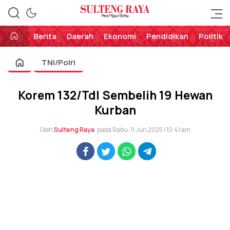
Perekat Rakyat Sulteng
Sulteng Raya
Berita
Daerah
Ekonomi
Pendidikan
Politik
TNI/Polri
Korem 132/Tdl Sembelih 19 Hewan
Kurban
Oleh
Sulteng Raya
pada Rabu, 11 Jun 2025 | 10:41 am