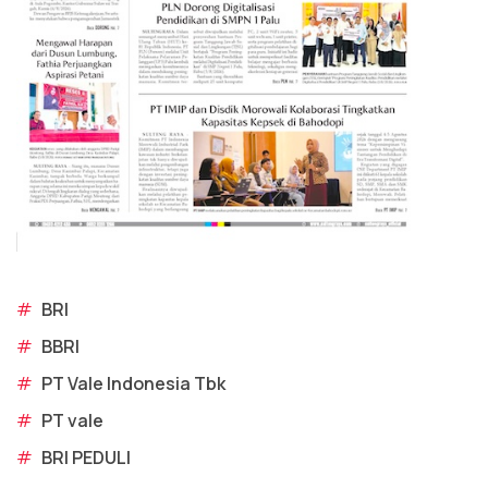
#
BRI
#
BBRI
#
PT Vale Indonesia Tbk
#
PT vale
#
BRI PEDULI