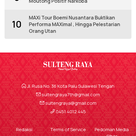
Moutong Positif Narkoba
MAXi Tour Boemi Nusantara Buktikan
10
Performa MAXimal , Hingga Pelestarian
Orang Utan
Jl. Rusa No. 36 Kota Palu Sulawesi Tengah
sultengraya7th@gmail.com
sultengraya@gmail.com
0451 4012 445
Redaksi
Terms of Service
Pedoman Media