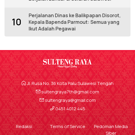
Perjalanan Dinas ke Balikpapan Disorot,
10
Kepala Bapenda Parmout: Semua yang
Ikut Adalah Pegawai
Jl. Rusa No. 36 Kota Palu Sulawesi Tengah
sultengraya7th@gmail.com
sultengraya@gmail.com
0451 4012 445
Redaksi
Terms of Service
Pedoman Media
Siber