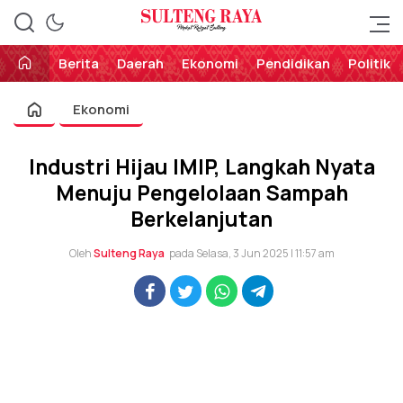
Perekat Rakyat Sulteng
Sulteng Raya
Berita
Daerah
Ekonomi
Pendidikan
Politik
Ekonomi
Industri Hijau IMIP, Langkah Nyata
Menuju Pengelolaan Sampah
Berkelanjutan
Oleh
Sulteng Raya
pada Selasa, 3 Jun 2025 | 11:57 am