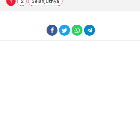
1
2
Selanjutnya