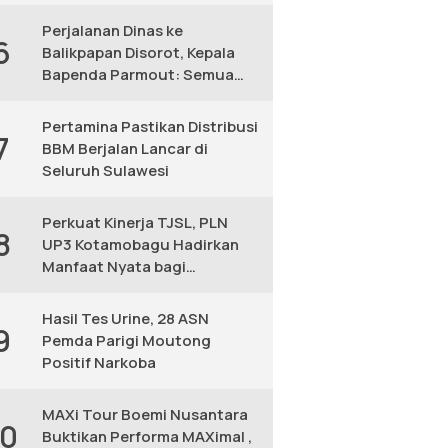
KM
Perjalanan Dinas ke
6
Balikpapan Disorot, Kepala
Bapenda Parmout: Semua
yang Ikut Adalah Pegawai
Pertamina Pastikan Distribusi
7
BBM Berjalan Lancar di
Seluruh Sulawesi
Perkuat Kinerja TJSL, PLN
8
UP3 Kotamobagu Hadirkan
Manfaat Nyata bagi
Masyarakat
Hasil Tes Urine, 28 ASN
9
Pemda Parigi Moutong
Positif Narkoba
MAXi Tour Boemi Nusantara
10
Buktikan Performa MAXimal ,