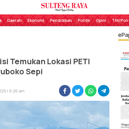
Perekat Rakyat Sulteng
Sulteng Raya
a
Daerah
Ekonomi
Pendidikan
Politik
Opini
TNI/Polr
ePa
isi Temukan Lokasi PETI
uboko Sepi
025 | 9:26 am