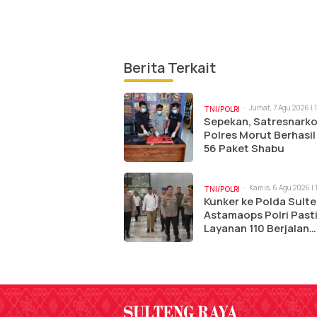
Berita Terkait
Jumat, 7 Agu 2026 | 
TNI/POLRI
Sepekan, Satresnark
Polres Morut Berhasil
56 Paket Shabu
Kamis, 6 Agu 2026 | 
TNI/POLRI
am
Kunker ke Polda Sulte
Astamaops Polri Past
Layanan 110 Berjalan
Optimal