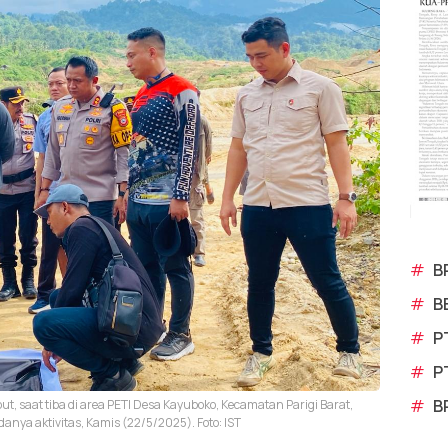
#
B
#
B
#
P
#
P
#
B
t, saat tiba di area PETI Desa Kayuboko, Kecamatan Parigi Barat,
anya aktivitas, Kamis (22/5/2025). Foto: IST