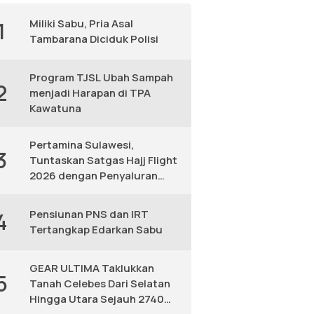
Miliki Sabu, Pria Asal
1
Tambarana Diciduk Polisi
Program TJSL Ubah Sampah
2
menjadi Harapan di TPA
Kawatuna
Pertamina Sulawesi,
3
Tuntaskan Satgas Hajj Flight
2026 dengan Penyaluran
Avtur Andal
Pensiunan PNS dan IRT
4
Tertangkap Edarkan Sabu
GEAR ULTIMA Taklukkan
5
Tanah Celebes Dari Selatan
Hingga Utara Sejauh 2740