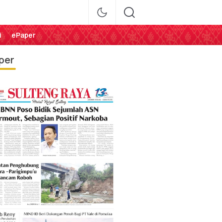
i
ePaper
per