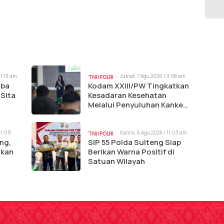
11:13 am
Jumat, 7 Agu 2026 | 9:58 am
TNI/POLRI
oba
Kodam XXIII/PW Tingkatkan
 Sita
Kesadaran Kesehatan
Melalui Penyuluhan Kanker
dan Tumor
11:09
Kamis, 6 Agu 2026 | 11:03 am
TNI/POLRI
ng,
SIP 55 Polda Sulteng Siap
ikan
Berikan Warna Positif di
Satuan Wilayah