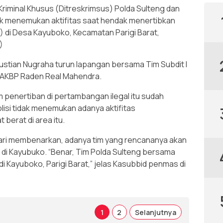
riminal Khusus (Ditreskrimsus) Polda Sulteng dan
ak menemukan aktifitas saat hendak menertibkan
 di Desa Kayuboko, Kecamatan Parigi Barat,
)
stian Nugraha turun lapangan bersama Tim Subdit I
n AKBP Raden Real Mahendra.
m penertiban di pertambangan ilegal itu sudah
Polisi tidak menemukan adanya aktifitas
berat di area itu.
ri membenarkan, adanya tim yang rencananya akan
 di Kayubuko. “Benar, Tim Polda Sulteng bersama
di Kayuboko, Parigi Barat,” jelas Kasubbid penmas di
1
2
Selanjutnya