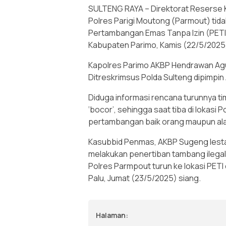
SULTENG RAYA – Direktorat Reserse K
Polres Parigi Moutong (Parmout) tid
Pertambangan Emas Tanpa Izin (PETI)
Kabupaten Parimo, Kamis (22/5/2025
Kapolres Parimo AKBP Hendrawan Agu
Ditreskrimsus Polda Sulteng dipimpi
Diduga informasi rencana turunnya ti
‘bocor’, sehingga saat tiba di lokasi 
pertambangan baik orang maupun alat 
Kasubbid Penmas, AKBP Sugeng lesta
melakukan penertiban tambang ilegal
Polres Parmpout turun ke lokasi PETI 
Palu, Jumat (23/5/2025) siang.
Halaman: