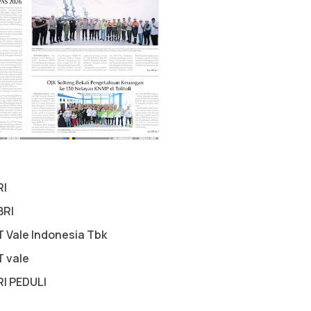
RI
BRI
T Vale Indonesia Tbk
T vale
RI PEDULI