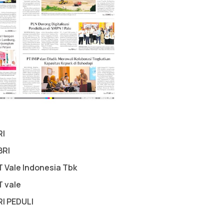
RI
BRI
T Vale Indonesia Tbk
T vale
RI PEDULI