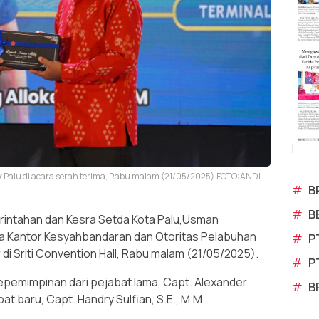
k Palu di acara serah terima, Rabu malam (21/05/2025).FOTO:ANDI
#
B
#
B
intahan dan Kesra Setda Kota Palu,Usman
la Kantor Kesyahbandaran dan Otoritas Pelabuhan
#
P
r di Sriti Convention Hall, Rabu malam (21/05/2025).
#
P
epemimpinan dari pejabat lama, Capt. Alexander
#
B
t baru, Capt. Handry Sulfian, S.E., M.M.