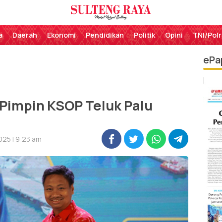
Perekat Rakyat Sulteng
Sulteng Raya
a
Daerah
Ekonomi
Pendidikan
Politik
Opini
TNI/Polr
ePa
 Pimpin KSOP Teluk Palu
025 | 9:23 am