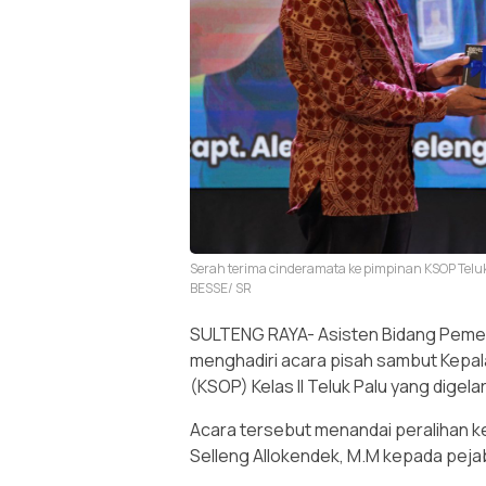
Serah terima cinderamata ke pimpinan KSOP Telu
BESSE/ SR
SULTENG RAYA- Asisten Bidang Pemer
menghadiri acara pisah sambut Kepa
(KSOP) Kelas II Teluk Palu yang digela
Acara tersebut menandai peralihan k
Selleng Allokendek, M.M kepada pejaba