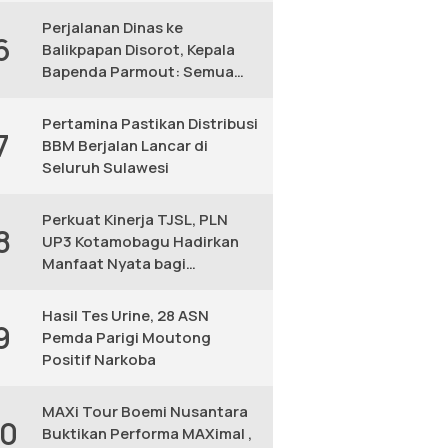
Perjalanan Dinas ke
6
Balikpapan Disorot, Kepala
Bapenda Parmout: Semua
yang Ikut Adalah Pegawai
Pertamina Pastikan Distribusi
7
BBM Berjalan Lancar di
Seluruh Sulawesi
Perkuat Kinerja TJSL, PLN
8
UP3 Kotamobagu Hadirkan
Manfaat Nyata bagi
Masyarakat
Hasil Tes Urine, 28 ASN
9
Pemda Parigi Moutong
Positif Narkoba
MAXi Tour Boemi Nusantara
10
Buktikan Performa MAXimal ,